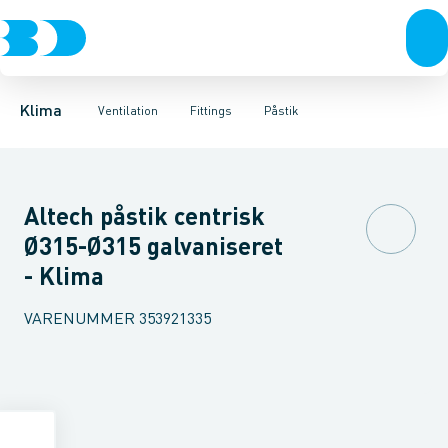
Ventilation
Fittings
Rør
Bøjninger 90gr.
Rør
Varmepumper
Slanger
Bøjninger 60gr.
Spjæld
El
Lyddæmpere
Klimaværktøj
Bøjninger 45gr.
Ventiler
Biokedler & pilleovn
Riste
Bøjninger 30
Ventilato
Klima
Ventilation
Fittings
Påstik
Altech påstik centrisk
Ø315-Ø315 galvaniseret
- Klima
VARENUMMER
353921335