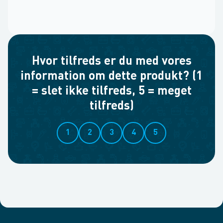
Hvor tilfreds er du med vores
information om dette produkt? (1
= slet ikke tilfreds, 5 = meget
tilfreds)
1
2
3
4
5