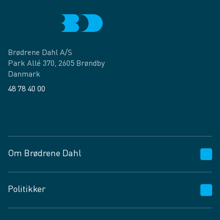
Brødrene Dahl A/S
Park Allé 370, 2605 Brøndby
Danmark
48 78 40 00
Facebook
LinkedIn
Om Brødrene Dahl
Kundeservice
Politikker
Vagttelefon 30 10 89 89
Spørgsmål og svar
Salgs- og leveringsbetingelser