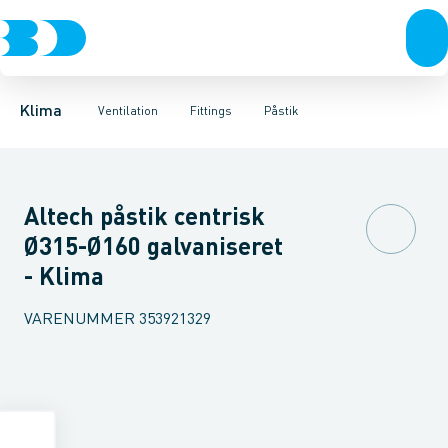
Ventilation
Fittings
Rør
Bøjninger 90gr.
Rør
Varmepumper
Slanger
Bøjninger 60gr.
Spjæld
El
Lyddæmpere
Klimaværktøj
Bøjninger 45gr.
Ventiler
Biokedler & pilleovn
Riste
Bøjninger 30
Ventilato
Klima
Ventilation
Fittings
Påstik
Altech påstik centrisk
Ø315-Ø160 galvaniseret
- Klima
VARENUMMER
353921329