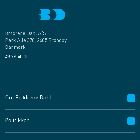
Brødrene Dahl A/S
Park Allé 370, 2605 Brøndby
Danmark
48 78 40 00
Facebook
LinkedIn
Om Brødrene Dahl
Kundeservice
Politikker
Vagttelefon 30 10 89 89
Spørgsmål og svar
Salgs- og leveringsbetingelser