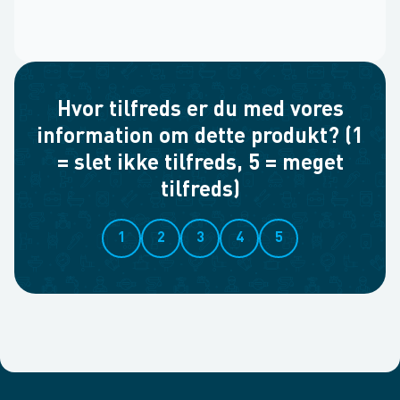
Hvor tilfreds er du med vores
information om dette produkt? (1
= slet ikke tilfreds, 5 = meget
tilfreds)
1
2
3
4
5