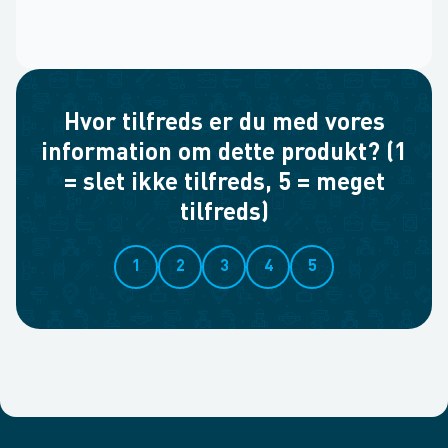
Hvor tilfreds er du med vores
information om dette produkt? (1
= slet ikke tilfreds, 5 = meget
tilfreds)
1
2
3
4
5