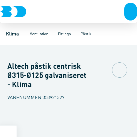
Ventilation
Fittings
Rør
Bøjninger 90gr.
Rør
Varmepumper
Slanger
Bøjninger 60gr.
Spjæld
El
Lyddæmpere
Klimaværktøj
Bøjninger 45gr.
Ventiler
Biokedler & pilleovn
Riste
Bøjninger 30
Ventilato
Klima
Ventilation
Fittings
Påstik
Altech påstik centrisk
Ø315-Ø125 galvaniseret
- Klima
VARENUMMER
353921327