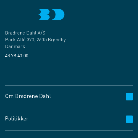
Brødrene Dahl A/S
Park Allé 370, 2605 Brøndby
Danmark
48 78 40 00
Facebook
LinkedIn
Om Brødrene Dahl
Kundeservice
Politikker
Vagttelefon 30 10 89 89
Spørgsmål og svar
Salgs- og leveringsbetingelser