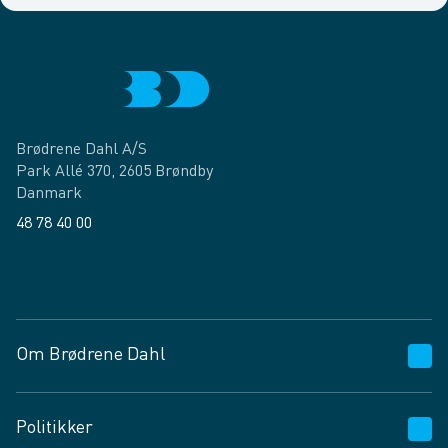
Brødrene Dahl A/S
Park Allé 370, 2605 Brøndby
Danmark
48 78 40 00
Facebook
LinkedIn
Om Brødrene Dahl
Kundeservice
Politikker
Vagttelefon 30 10 89 89