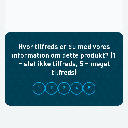
Hvor tilfreds er du med vores
information om dette produkt? (1
= slet ikke tilfreds, 5 = meget
tilfreds)
1
2
3
4
5