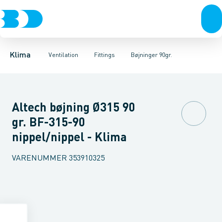
Ventilation
Fittings
Rør
Bøjninger 90gr.
Rør
Varmepumper
Slanger
Bøjninger 60gr.
Spjæld
El
Lyddæmpere
Klimaværktøj
Bøjninger 45gr.
Ventiler
Biokedler & pilleovn
Riste
Bøjninger 30
Ventilato
Klima
Ventilation
Fittings
Bøjninger 90gr.
Altech bøjning Ø315 90
gr. BF-315-90
nippel/nippel - Klima
VARENUMMER
353910325