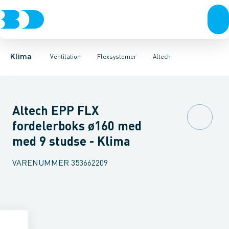
Ventilation
Fittings
Nilan
Altech
Rør
Varmepumper
Slanger
Spjæld
El
Lyddæmpere
Klimaværktøj
Ventiler
Biokedler & pilleovn
Riste
Ventilato
Klima
Ventilation
Flexsystemer
Altech
Altech EPP FLX
fordelerboks ø160 med
med 9 studse - Klima
VARENUMMER
353662209