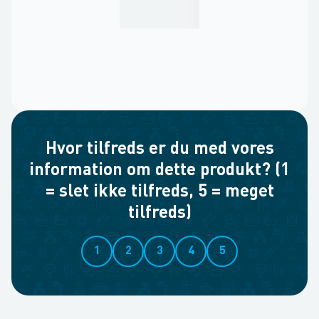
Hvor tilfreds er du med vores
information om dette produkt? (1
= slet ikke tilfreds, 5 = meget
tilfreds)
1
2
3
4
5