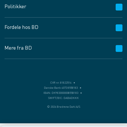
Politikker
Vagttelefon 30 10 89 89
Spørgsmål og svar
Salgs- og leveringsbetingelser
Fordele hos BD
Job og karriere
Privatlivspolitik
Fødevarekontrolrapport
Cookies
24/7
Mere fra BD
Vilkår og betingelser
BD app
BD.dk services
Mit BD
Levering
BD+
Månedens tilbud
Bæredygtighed
CVR nr. 81822514
Danske Bank 4073 8558183
Egne varemærker
IBAN: DK9830000008558183
SWIFT/BIC: DABADKKK
Presse
© 2026 Brødrene Dahl A/S