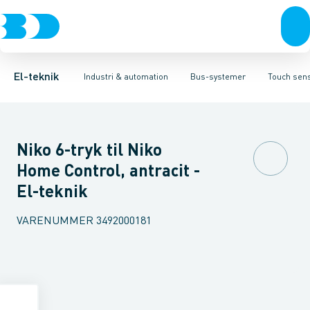
Afbrydere, stikkontakter & lampeudtag
Industristiksystemer
Bevægelsesmelder til bussystem
Frekvensomformere og softstartere
Tilbehør til bussystem
Forgreningsmateriel
Afbr
DIN
K
El-teknik
Industri & automation
Bus-systemer
Touch sens
Niko 6-tryk til Niko
Home Control, antracit -
El-teknik
VARENUMMER
3492000181