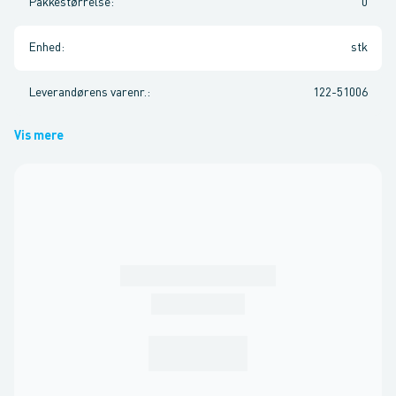
Pakkestørrelse
:
0
Enhed
:
stk
Leverandørens varenr.
:
122-51006
Vis mere