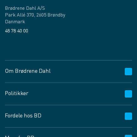
Brødrene Dahl A/S
Park Allé 370, 2605 Brøndby
Danmark
48 78 40 00
Facebook
LinkedIn
Om Brødrene Dahl
Kundeservice
Politikker
Vagttelefon 30 10 89 89
Spørgsmål og svar
Salgs- og leveringsbetingelser
Fordele hos BD
Job og karriere
Privatlivspolitik
Fødevarekontrolrapport
Cookies
24/7