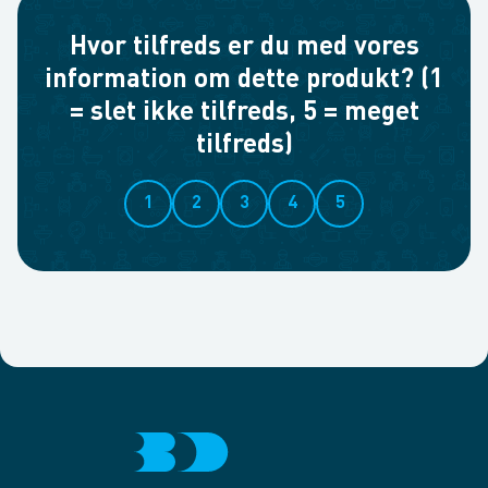
Hvor tilfreds er du med vores
information om dette produkt? (1
= slet ikke tilfreds, 5 = meget
tilfreds)
1
2
3
4
5