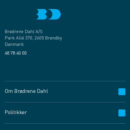
Brødrene Dahl A/S
Park Allé 370, 2605 Brøndby
Danmark
48 78 40 00
Facebook
LinkedIn
Om Brødrene Dahl
Kundeservice
Politikker
Vagttelefon 30 10 89 89
Spørgsmål og svar
Salgs- og leveringsbetingelser