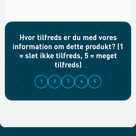
Hvor tilfreds er du med vores
information om dette produkt? (1
= slet ikke tilfreds, 5 = meget
tilfreds)
1
2
3
4
5