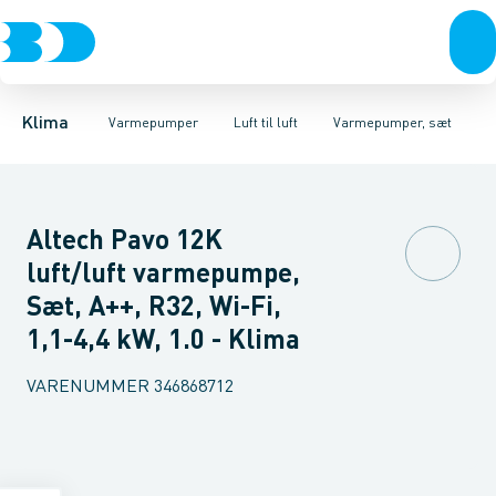
Ventilation
Luft til luft
Varmepumper, sæt
Varmepumper
Luft til vand
Varmepumper, indedele
Jordvarme
El
Klimaværktøj
Isolering
Biokedler & pilleovn
Tilbehør
Varmepumper, ud
Reservede
Klima
Varmepumper
Luft til luft
Varmepumper, sæt
Altech Pavo 12K
luft/luft varmepumpe,
Sæt, A++, R32, Wi-Fi,
1,1-4,4 kW, 1.0 - Klima
VARENUMMER
346868712