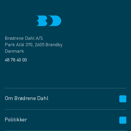
Brødrene Dahl A/S
Park Allé 370, 2605 Brøndby
Danmark
48 78 40 00
Facebook
LinkedIn
Om Brødrene Dahl
Kundeservice
Politikker
Vagttelefon 30 10 89 89