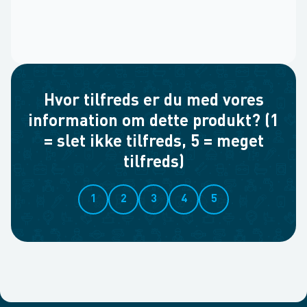
Hvor tilfreds er du med vores
information om dette produkt? (1
= slet ikke tilfreds, 5 = meget
tilfreds)
1
2
3
4
5