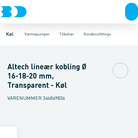
Kompressorer
Luft til luft
Rørkanal systemer
Luft til vand
Kondenseringsaggregater
Montageblokke
Jordvarme
Tilbehør
Fødder
Fordampere
Vibrationsdæmper
Reservedele
Varmep
Kølemi
Køl
Varmepumper
Tilbehør
Kondensfittings
Altech lineær kobling Ø
16-18-20 mm,
Transparent - Køl
VARENUMMER
346849836