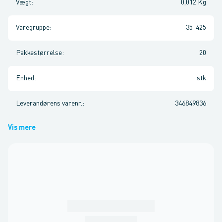
Vægt
:
0,012 Kg
Varegruppe
:
35-425
Pakkestørrelse
:
20
Enhed
:
stk
Leverandørens varenr.
:
346849836
Vis mere