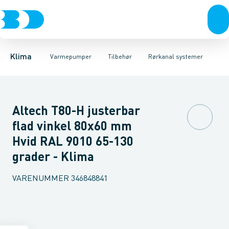
Ventilation
Luft til luft
Rørkanal systemer
Varmepumper
Luft til vand
Montageblokke
Jordvarme
El
Klimaværktøj
Isolering
Fødder
Biokedler & pilleovn
Vibrationsdæmper
Tilbehør
Reservede
Klima
Varmepumper
Tilbehør
Rørkanal systemer
Altech T80-H justerbar
flad vinkel 80x60 mm
Hvid RAL 9010 65-130
grader - Klima
VARENUMMER
346848841