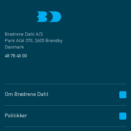
Brødrene Dahl A/S
Park Allé 370, 2605 Brøndby
Danmark
48 78 40 00
Facebook
LinkedIn
Om Brødrene Dahl
Kundeservice
Politikker
Vagttelefon 30 10 89 89
Spørgsmål og svar
Salgs- og leveringsbetingelser