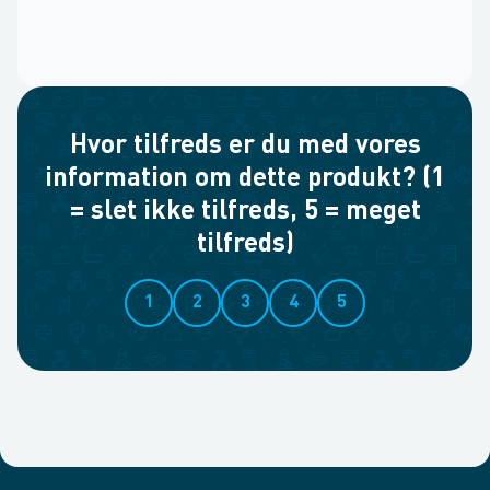
Hvor tilfreds er du med vores
information om dette produkt? (1
= slet ikke tilfreds, 5 = meget
tilfreds)
1
2
3
4
5