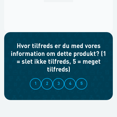
Hvor tilfreds er du med vores
information om dette produkt? (1
= slet ikke tilfreds, 5 = meget
tilfreds)
1
2
3
4
5