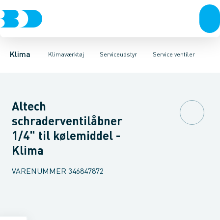
Ventilation
Måleinstrumenter
Læksøgning
Varmepumper
Magnetisk udstyr
Serviceudstyr
El
Klimaværktøj
Reduktionsventiler
Værktøj
Biokedler & pilleovn
Rengøring
Se
Klima
Klimaværktøj
Serviceudstyr
Service ventiler
Altech
schraderventilåbner
1/4" til kølemiddel -
Klima
VARENUMMER
346847872