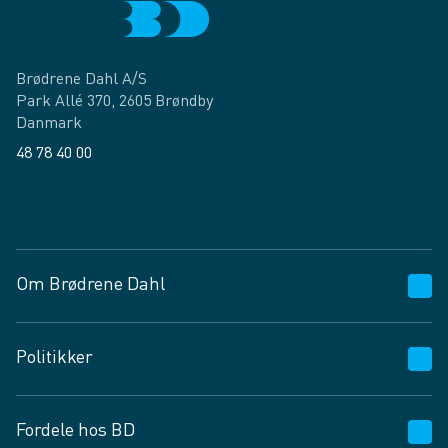
Brødrene Dahl A/S
Park Allé 370, 2605 Brøndby
Danmark
48 78 40 00
Facebook
LinkedIn
Om Brødrene Dahl
Kundeservice
Politikker
Vagttelefon 30 10 89 89
Spørgsmål og svar
Salgs- og leveringsbetingelser
Fordele hos BD
Job og karriere
Privatlivspolitik