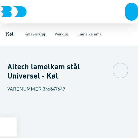
Kompressorer
Måleinstrumenter
Afgratere
Bukkeværktøj
Kondenseringsaggregater
Serviceudstyr
Ekspansionsværktøj
Værktøj
Fordampere
Kraveværktøj
Varmep
Lod
Køl
Køleværktøj
Værktøj
Lamelkamme
Altech lamelkam stål
Universel - Køl
VARENUMMER
346847649