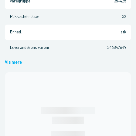
Varegruppe
:
35-425
Pakkestørrelse
:
32
Enhed
:
stk
Leverandørens varenr.
:
346847649
Vis mere