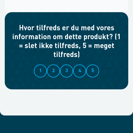
Hvor tilfreds er du med vores
information om dette produkt? (1
= slet ikke tilfreds, 5 = meget
tilfreds)
1
2
3
4
5