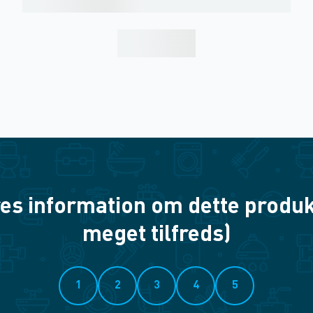
es information om dette produkt? 
meget tilfreds)
1
2
3
4
5