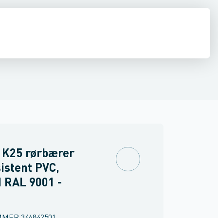
nsfittings
diffusion
El
Køleværktøj
Kondensslanger
Kølemidler, olier & kølebærere
Kondensbakker
Varmepumpeskjulere
Rør, fittin
 K25 rørbærer
istent PVC,
 RAL 9001 -