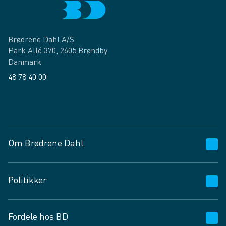
Brødrene Dahl A/S
Park Allé 370, 2605 Brøndby
Danmark
48 78 40 00
Facebook
LinkedIn
Om Brødrene Dahl
Kundeservice
Politikker
Vagttelefon 30 10 89 89
Spørgsmål og svar
Salgs- og leveringsbetingelser
Fordele hos BD
Job og karriere
Privatlivspolitik