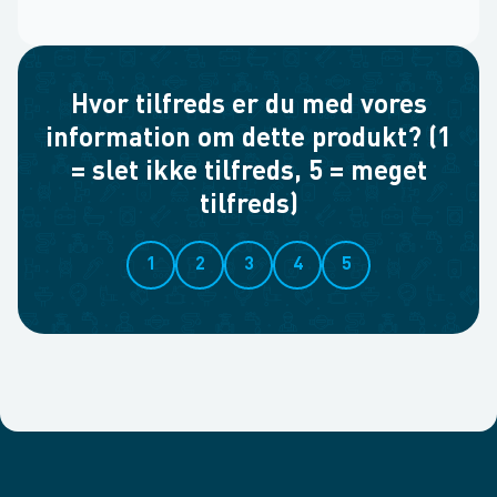
Hvor tilfreds er du med vores
information om dette produkt? (1
= slet ikke tilfreds, 5 = meget
tilfreds)
1
2
3
4
5