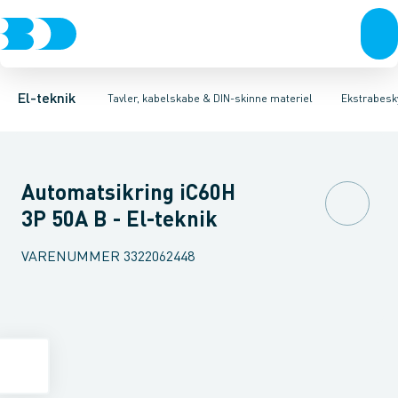
Afbrydere, stikkontakter & lampeudtag
Tavler, kapsling og rackskabe
Kombiafbryder
Fejlstrømsmodul
Fordelings-/byggepladstavler
Neozed D0 sikringselement
Forgreningsmateriel
Ek
F
K
El-teknik
Tavler, kabelskabe & DIN-skinne materiel
Ekstrabesky
Automatsikring iC60H
3P 50A B - El-teknik
VARENUMMER
3322062448