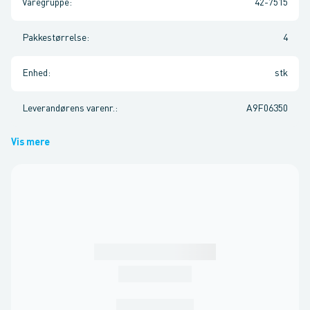
Varegruppe
:
42-7515
Pakkestørrelse
:
4
Enhed
:
stk
Leverandørens varenr.
:
A9F06350
Vis mere