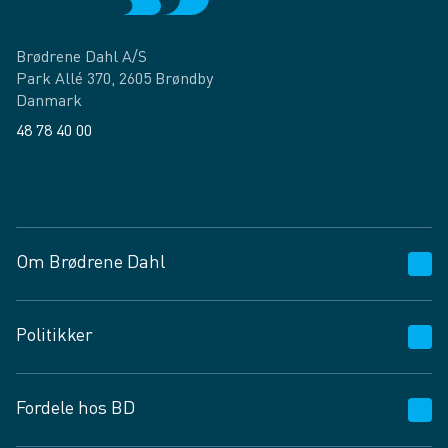
Brødrene Dahl A/S
Park Allé 370, 2605 Brøndby
Danmark
48 78 40 00
Facebook
LinkedIn
Om Brødrene Dahl
Kundeservice
Politikker
Vagttelefon 30 10 89 89
Spørgsmål og svar
Salgs- og leveringsbetingelser
Fordele hos BD
Job og karriere
Privatlivspolitik
Fødevarekontrolrapport