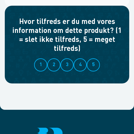
Hvor tilfreds er du med vores
information om dette produkt? (1
= slet ikke tilfreds, 5 = meget
tilfreds)
1
2
3
4
5