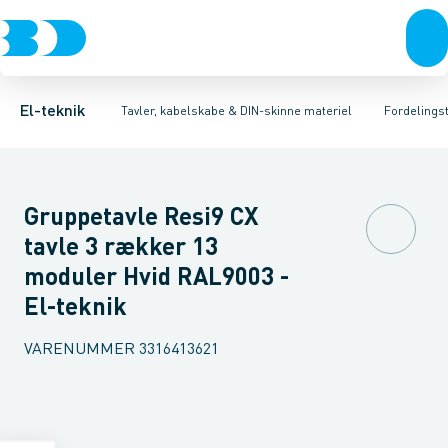
Afbrydere, stikkontakter & lampeudtag
Tavler, kapsling og rackskabe
Tilbehør til gruppetavler
Dæksel for montagekasse
Fordelings-/byggepladstavler
Forgreningsmateriel
Gruppeaf
Ek
K
El-teknik
Tavler, kabelskabe & DIN-skinne materiel
Fordelingst
Gruppetavle Resi9 CX
tavle 3 rækker 13
moduler Hvid RAL9003 -
El-teknik
VARENUMMER
3316413621