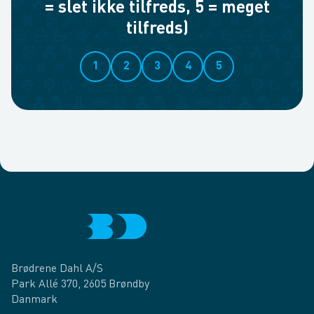
= slet ikke tilfreds, 5 = meget
tilfreds)
1
2
3
4
5
Brødrene Dahl A/S
Park Allé 370, 2605 Brøndby
Danmark