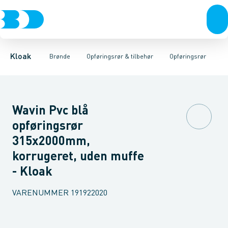
Rør & fittings
Rense & inspektions brønde
Opføringsrør
Tætningsringe
Brønde
Brøndgods
Låg
Opføringsrør & tilbehør
Bunde
Linjeafvanding
Muffer
Reduktioner
Tanke, miniren
Sandfang
Brøn
Kloak
Brønde
Opføringsrør & tilbehør
Opføringsrør
Wavin Pvc blå
opføringsrør
315x2000mm,
korrugeret, uden muffe
- Kloak
VARENUMMER
191922020