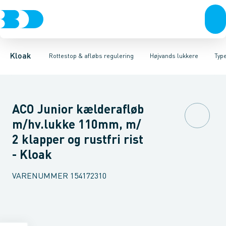
Rør & fittings
Højvands lukkere
Type 1 med 1 lukker
Brønde
Afløbs regulering
Type 2 med 2 lukker
Brøndgods
Linjeafvanding
Rottestop
Type 3 med 2 lukker, 
Tanke, miniren
Kloak
Rottestop & afløbs regulering
Højvands lukkere
Type
ACO Junior kælderafløb
m/hv.lukke 110mm, m/
2 klapper og rustfri rist
- Kloak
VARENUMMER
154172310