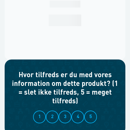
Hvor tilfreds er du med vores
information om dette produkt? (1
= slet ikke tilfreds, 5 = meget
tilfreds)
1
2
3
4
5