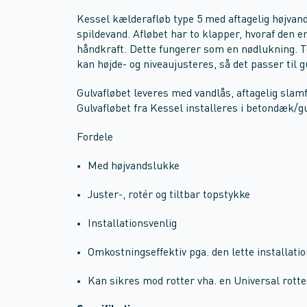
Kessel kælderafløb type 5 med aftagelig højvand
spildevand. Afløbet har to klapper, hvoraf den 
håndkraft. Dette fungerer som en nødlukning. T
kan højde- og niveaujusteres, så det passer til 
Gulvafløbet leveres med vandlås, aftagelig slam
Gulvafløbet fra Kessel installeres i betondæk/gu
Fordele
Med højvandslukke
Juster-, rotér og tiltbar topstykke
Installationsvenlig
Omkostningseffektiv pga. den lette installati
Kan sikres mod rotter vha. en Universal rot