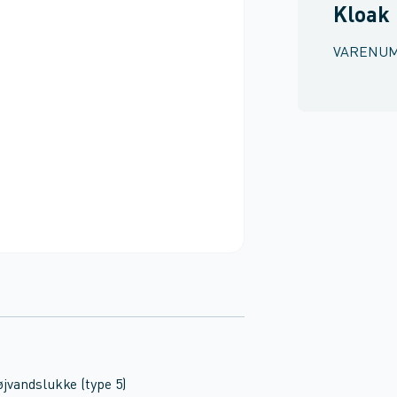
Kloak
VARENU
øjvandslukke (type 5)