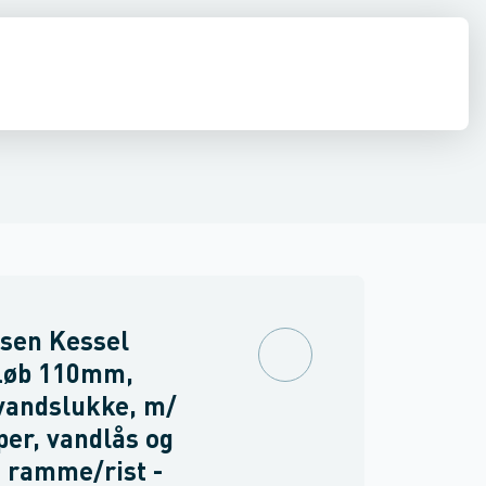
il højvands slukkere
estop & afløbs regulering
Regnvand & geoteknik
Afløb
Armering &
sen Kessel
fløb 110mm,
vandslukke, m/
per, vandlås og
i ramme/rist -