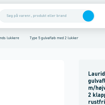
kker, for sort spildevand
nirenseanlæg & udskillere
Type 5 gulvafløb med 2 lukker
Pumper, pumpebrønde & ventiler
Tilbehør t
Rott
nds lukkere
Type 5 gulvafløb med 2 lukker
Laurid
gulva
m/høj
2 klap
rustfr