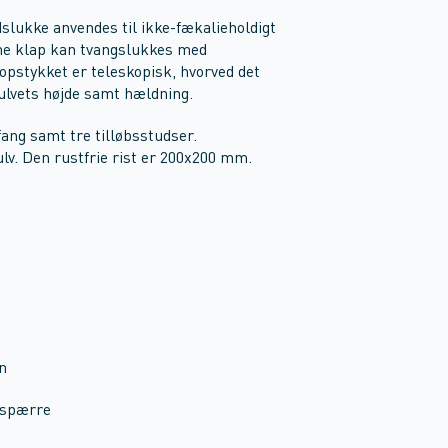
slukke anvendes til ikke-fækalieholdigt
ene klap kan tvangslukkes med
opstykket er teleskopisk, hvorved det
gulvets højde samt hældning.
fang samt tre tilløbsstudser.
lv. Den rustfrie rist er 200x200 mm.
on
tespærre