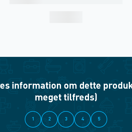
es information om dette produkt? 
meget tilfreds)
1
2
3
4
5