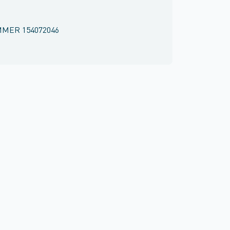
MMER
154072046