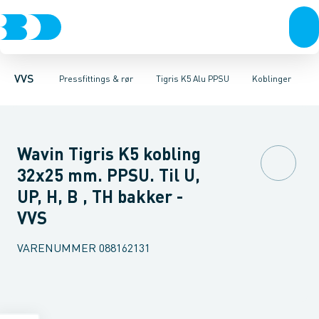
Rør & fittings
Nirosan Rustfrit
Rør
Vinkler
Vinkler med nippel
Pressfittings & rør
Nirosan Industry Rustfrit
Vinkler med muffe
Kuglehaner & ventiler
Altech FZ
T-stykker
VSH XPre
Afløb 
T-
VVS
Pressfittings & rør
Tigris K5 Alu PPSU
Koblinger
Wavin Tigris K5 kobling
32x25 mm. PPSU. Til U,
UP, H, B , TH bakker -
VVS
VARENUMMER
088162131