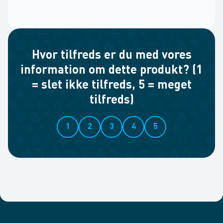
Hvor tilfreds er du med vores
information om dette produkt? (1
= slet ikke tilfreds, 5 = meget
tilfreds)
1
2
3
4
5