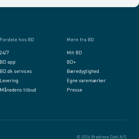
Fordele hos BD
Mere fra BD
24/7
Mit BD
BD app
BD+
BD.dk services
Bæredygtighed
Levering
Egne varemærker
Månedens tilbud
Presse
© 2026 Brødrene Dahl A/S