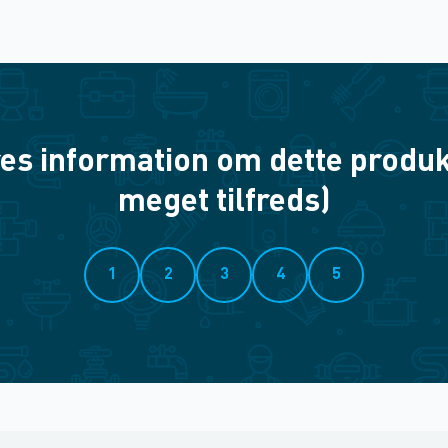
es information om dette produkt? 
meget tilfreds)
1
2
3
4
5