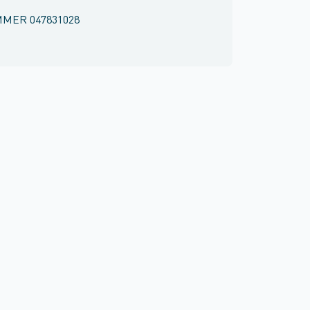
MMER
047831028