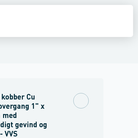
ber til gas
ipler
inkler
Indstiksmuffer
Brand
Sanha Kobber til solvarme
Unioner
O-ringe
Mapress Rustfrit
Mapress
 kobber Cu
overgang 1" x
 med
digt gevind og
- VVS