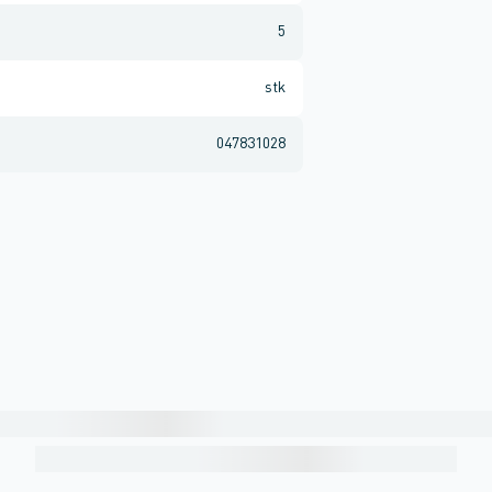
5
stk
047831028