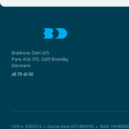
Brødrene Dahl A/S
Park Allé 370, 2605 Brøndby
Danmark
48 78 40 00
Facebook
LinkedIn
CVR nr. 81822514
Danske Bank 4073 8558183
IBAN: DK983000