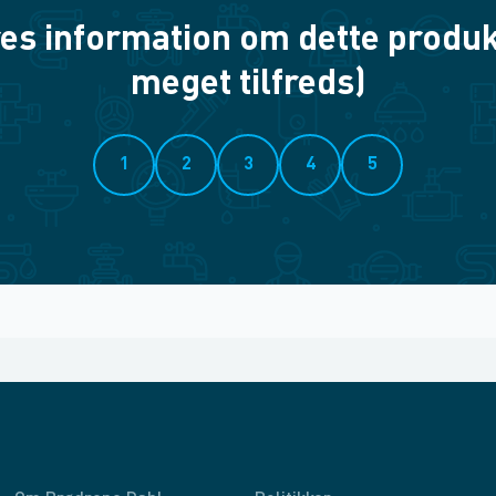
es information om dette produkt? 
meget tilfreds)
1
2
3
4
5