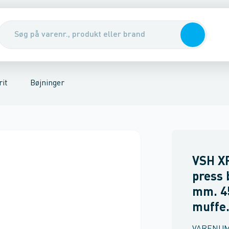
ffer
 XPress FZ
fløb & gulvafløb
Reduktioner
VSH XPress Rustfrit
Sanitet
Slutmuffer
Varme
Unioner
Isolering
Altech Kobber til vand
Axial- kompensator
Luft & gas
Rørophæng
Sanha Kob
Dækvink
Spr
it
Bøjninger
VSH XP
press 
mm. 4
muffe.