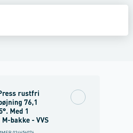
ber til gas
ler
inkler
Flanger med muffe
Brand
Sanha Kobber til solvarme
Overbøjninger
Rørbøjninger
Mapress Rustfrit
O-ringe
Mapress
Kugleh
ress rustfri
bøjning 76,1
5°. Med 1
 M-bakke - VVS