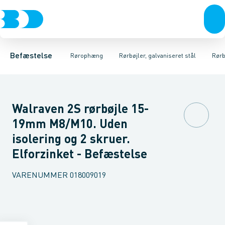
Bolte & sætskruer
Elforzinket- & varmgalvaniseret ophæng
Rørbøjler 2S M8/M10 2 skruer
Møtrikker
Skiver
Rørbøjler 2S M8/M10 U/Isol. 2
Skruer
Rustfrit- & syrefast
Søm & dykkere
Gev
Befæstelse
Rørophæng
Rørbøjler, galvaniseret stål
Rørb
Walraven 2S rørbøjle 15-
19mm M8/M10. Uden
isolering og 2 skruer.
Elforzinket - Befæstelse
VARENUMMER
018009019