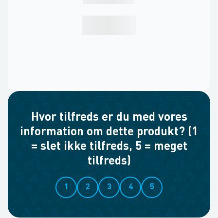
Hvor tilfreds er du med vores
information om dette produkt? (1
= slet ikke tilfreds, 5 = meget
tilfreds)
1
2
3
4
5