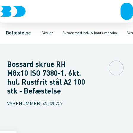
Bolte & sætskruer
Karmskruer
Skruer CH Sort
Facadeskruer
Skruer CH Elgalvaniseret FZB
Møtrikker
Byggeskruer
Skiver
Skruer
Spånskruer
Søm & dykkere
Skruer CH Rust
Gipsskrue
Gev
Befæstelse
Skruer
Skruer med indv. 6-kant umbrako
Skr
Bossard skrue RH
M8x10 ISO 7380-1. 6kt.
hul. Rustfrit stål A2 100
stk - Befæstelse
VARENUMMER
525320757