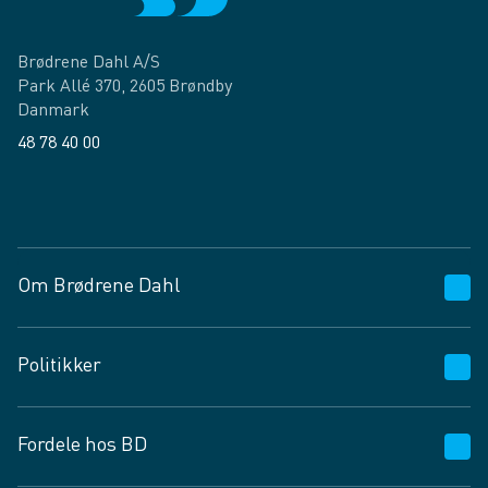
Brødrene Dahl A/S
Park Allé 370, 2605 Brøndby
Danmark
48 78 40 00
Facebook
LinkedIn
Om Brødrene Dahl
Kundeservice
Politikker
Vagttelefon 30 10 89 89
Spørgsmål og svar
Salgs- og leveringsbetingelser
Fordele hos BD
Job og karriere
Privatlivspolitik
Fødevarekontrolrapport