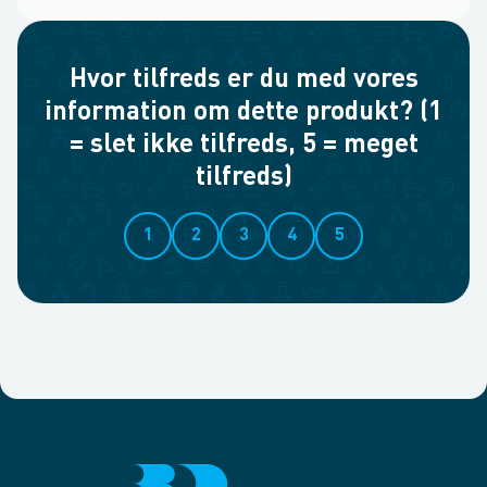
Hvor tilfreds er du med vores
information om dette produkt? (1
= slet ikke tilfreds, 5 = meget
tilfreds)
1
2
3
4
5