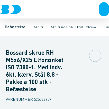
Bolte & sætskruer
Karmskruer
Skruer CH Sort
Facadeskruer
Skruer CH Elgalvaniseret FZB
Møtrikker
Byggeskruer
Skiver
Skruer
Spånskruer
Søm & dykkere
Skruer CH Rust
Gipsskrue
Gev
Befæstelse
Skruer
Skruer med indv. 6-kant umbrako
Skr
Bossard skrue RH
M5x6/X25 Elforzinket
ISO 7380-1. Med indv.
6kt. kærv. Stål 8.8 -
Pakke a 100 stk -
Befæstelse
VARENUMMER
525322957