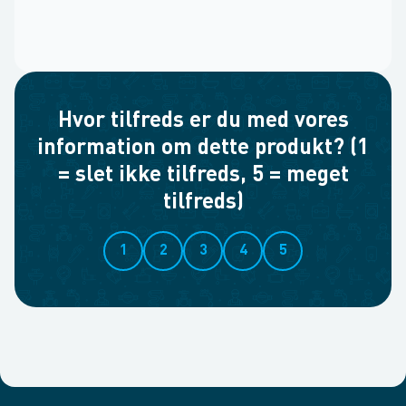
Hvor tilfreds er du med vores
information om dette produkt? (1
= slet ikke tilfreds, 5 = meget
tilfreds)
1
2
3
4
5