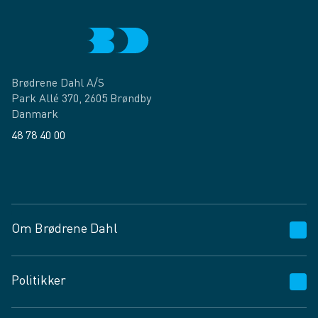
Brødrene Dahl A/S
Park Allé 370, 2605 Brøndby
Danmark
48 78 40 00
Facebook
LinkedIn
Om Brødrene Dahl
Kundeservice
Politikker
Vagttelefon 30 10 89 89
Spørgsmål og svar
Salgs- og leveringsbetingelser