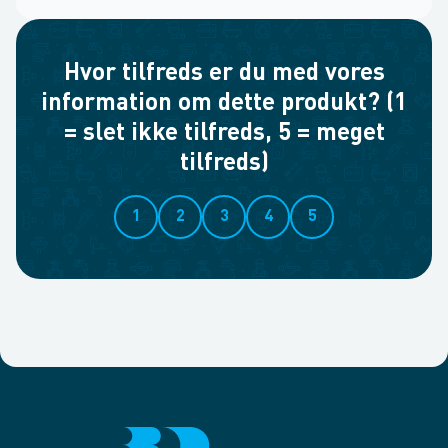
Hvor tilfreds er du med vores
information om dette produkt? (1
= slet ikke tilfreds, 5 = meget
tilfreds)
1
2
3
4
5