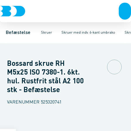
Bolte & sætskruer
Karmskruer
Skruer CH Sort
Facadeskruer
Skruer CH Elgalvaniseret FZB
Møtrikker
Byggeskruer
Skiver
Skruer
Spånskruer
Søm & dykkere
Skruer CH Rust
Gipsskrue
Gev
Befæstelse
Skruer
Skruer med indv. 6-kant umbrako
Skr
Bossard skrue RH
M5x25 ISO 7380-1. 6kt.
hul. Rustfrit stål A2 100
stk - Befæstelse
VARENUMMER
525320741