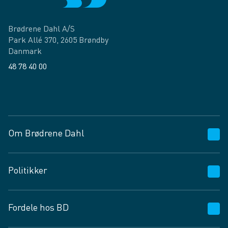
Brødrene Dahl A/S
Park Allé 370, 2605 Brøndby
Danmark
48 78 40 00
Facebook
LinkedIn
Om Brødrene Dahl
Kundeservice
Politikker
Vagttelefon 30 10 89 89
Spørgsmål og svar
Salgs- og leveringsbetingelser
Fordele hos BD
Job og karriere
Privatlivspolitik
Fødevarekontrolrapport