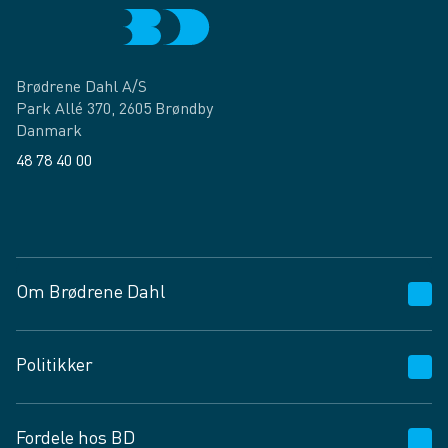
Brødrene Dahl A/S
Park Allé 370, 2605 Brøndby
Danmark
48 78 40 00
Facebook
LinkedIn
Om Brødrene Dahl
Kundeservice
Politikker
Vagttelefon 30 10 89 89
Spørgsmål og svar
Salgs- og leveringsbetingelser
Fordele hos BD
Job og karriere