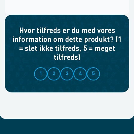
Hvor tilfreds er du med vores
information om dette produkt? (1
= slet ikke tilfreds, 5 = meget
tilfreds)
1
2
3
4
5