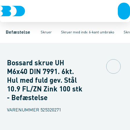
Bolte & sætskruer
Karmskruer
Skruer CH Sort
Facadeskruer
Skruer CH Elgalvaniseret FZB
Møtrikker
Byggeskruer
Skiver
Skruer
Spånskruer
Søm & dykkere
Skruer CH Rust
Gipsskrue
Gev
Befæstelse
Skruer
Skruer med indv. 6-kant umbrako
Skr
Bossard skrue UH
M6x40 DIN 7991. 6kt.
Hul med fuld gev. Stål
10.9 FL/ZN Zink 100 stk
- Befæstelse
VARENUMMER
525320271