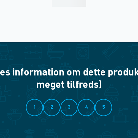
es information om dette produkt? 
meget tilfreds)
1
2
3
4
5