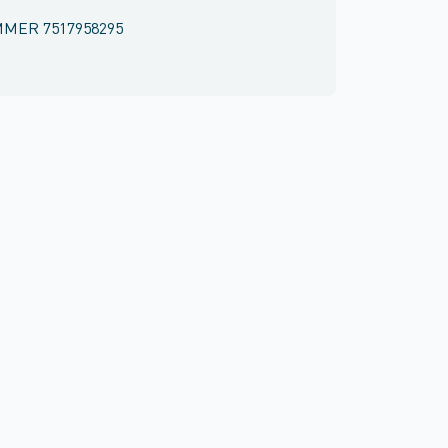
MMER
7517958295