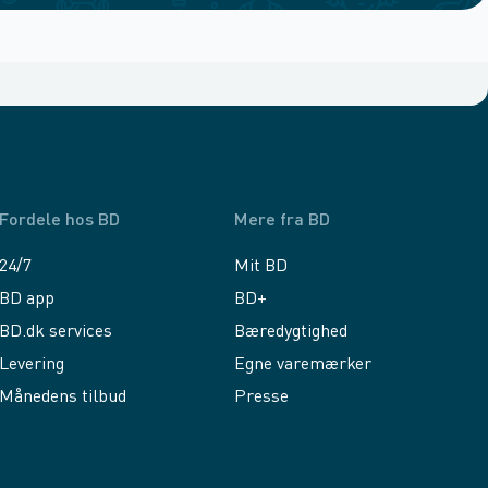
Fordele hos BD
Mere fra BD
24/7
Mit BD
BD app
BD+
BD.dk services
Bæredygtighed
Levering
Egne varemærker
Månedens tilbud
Presse