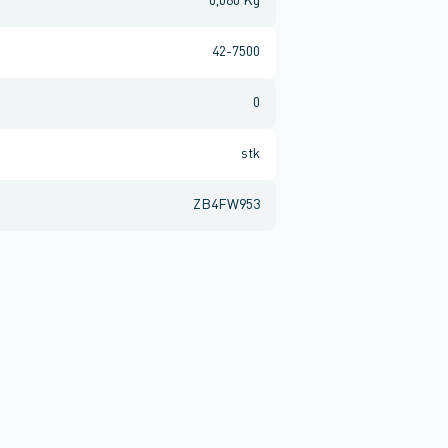
0,060 Kg
42-7500
0
stk
ZB4FW953