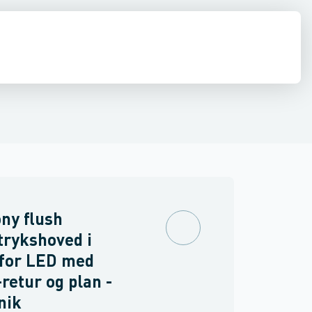
inne materiel
torer og relæer
ehoved
Linsehætte
Føringsveje, kanaler & befæstelse
Sensorer
Trykknapkapsling komplet
Strømforsyninger
Relæer
Blinddæksel til b
Industri & autom
PLC systeme
ny flush
rykshoved i
 for LED med
-retur og plan -
nik