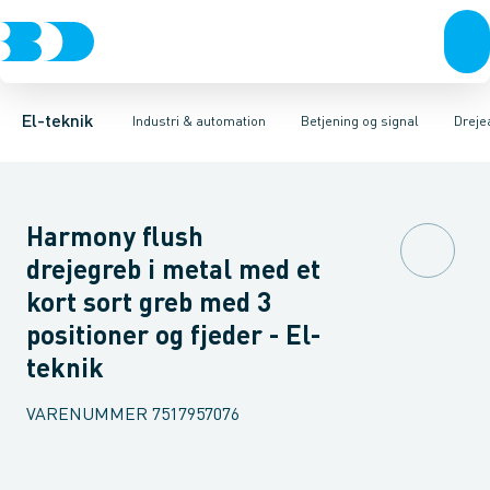
Afbrydere, stikkontakter & lampeudtag
Industristiksystemer
Trykknaphoved
Lystårn element, optisk
Frekvensomformere og softstartere
Tilslutningsmodul for
Forgreningsmateriel
DIN
K
El-teknik
Industri & automation
Betjening og signal
Dreje
Harmony flush
drejegreb i metal med et
kort sort greb med 3
positioner og fjeder - El-
teknik
VARENUMMER
7517957076