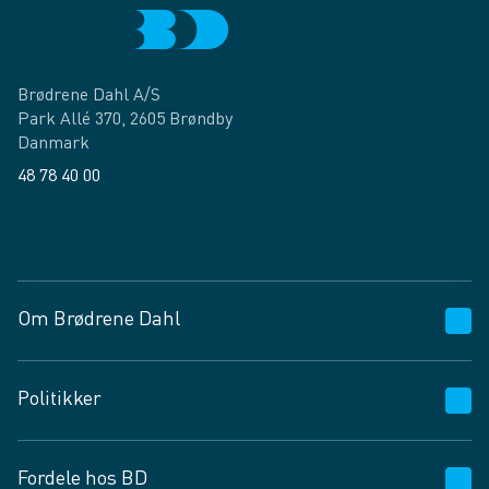
Brødrene Dahl A/S
Park Allé 370, 2605 Brøndby
Danmark
48 78 40 00
Facebook
LinkedIn
Om Brødrene Dahl
Kundeservice
Politikker
Vagttelefon 30 10 89 89
Spørgsmål og svar
Salgs- og leveringsbetingelser
Fordele hos BD
Job og karriere