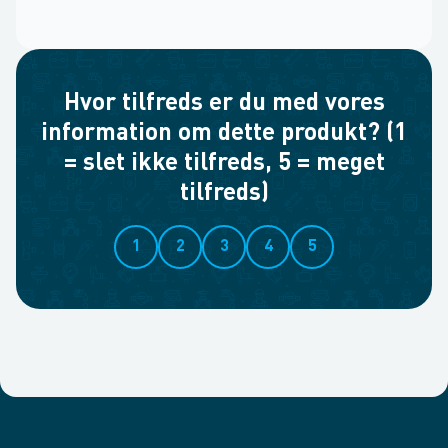
Hvor tilfreds er du med vores
information om dette produkt? (1
= slet ikke tilfreds, 5 = meget
tilfreds)
1
2
3
4
5