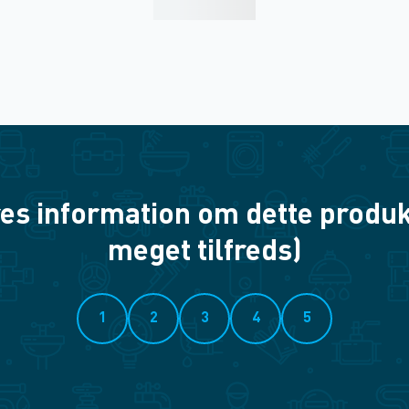
es information om dette produkt? 
meget tilfreds)
1
2
3
4
5