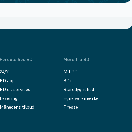
Fordele hos BD
Mere fra BD
24/7
Mit BD
BD app
BD+
BD.dk services
Bæredygtighed
Levering
Egne varemærker
Månedens tilbud
Presse