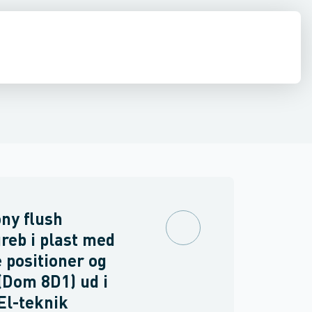
inne materiel
torer og relæer
ehoved
Linsehætte
Føringsveje, kanaler & befæstelse
Sensorer
Trykknapkapsling komplet
Strømforsyninger
Relæer
Blinddæksel til b
Industri & autom
PLC systeme
ny flush
reb i plast med
e positioner og
(Dom 8D1) ud i
El-teknik