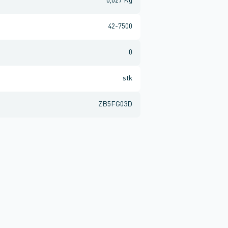
0,027 Kg
42-7500
0
stk
ZB5FG03D