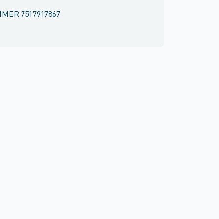
MMER
7517917867