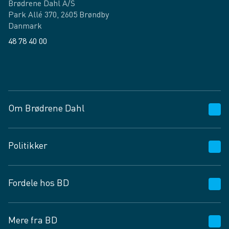
Brødrene Dahl A/S
Park Allé 370, 2605 Brøndby
Danmark
48 78 40 00
Facebook
LinkedIn
Om Brødrene Dahl
Kundeservice
Politikker
Vagttelefon 30 10 89 89
Spørgsmål og svar
Salgs- og leveringsbetingelser
Fordele hos BD
Job og karriere
Privatlivspolitik
Fødevarekontrolrapport
Cookies
24/7
Mere fra BD
Vilkår og betingelser
BD app