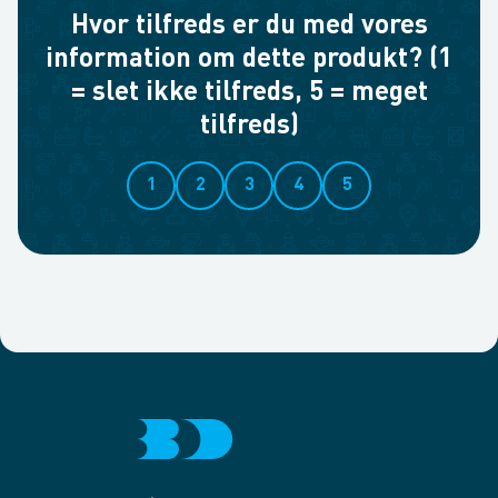
Hvor tilfreds er du med vores
information om dette produkt? (1
= slet ikke tilfreds, 5 = meget
tilfreds)
1
2
3
4
5