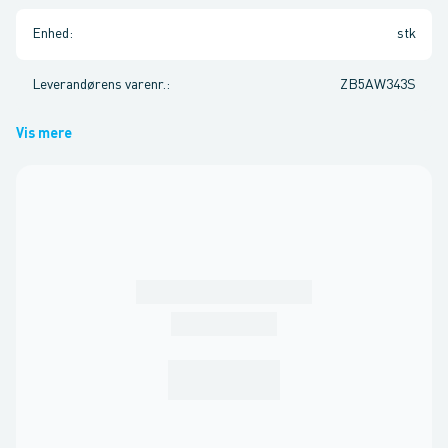
Enhed
:
stk
Leverandørens varenr.
:
ZB5AW343S
Vis mere