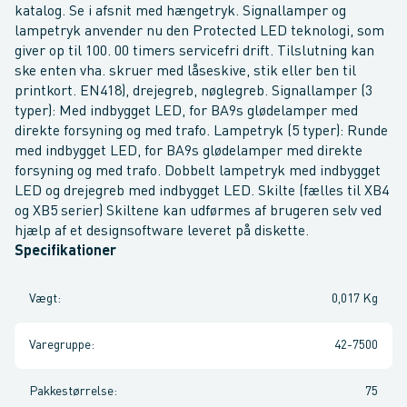
katalog. Se i afsnit med hængetryk. Signallamper og
lampetryk anvender nu den Protected LED teknologi, som
giver op til 100. 00 timers servicefri drift. Tilslutning kan
ske enten vha. skruer med låseskive, stik eller ben til
printkort. EN418), drejegreb, nøglegreb. Signallamper (3
typer): Med indbygget LED, for BA9s glødelamper med
direkte forsyning og med trafo. Lampetryk (5 typer): Runde
med indbygget LED, for BA9s glødelamper med direkte
forsyning og med trafo. Dobbelt lampetryk med indbygget
LED og drejegreb med indbygget LED. Skilte (fælles til XB4
og XB5 serier) Skiltene kan udførmes af brugeren selv ved
hjælp af et designsoftware leveret på diskette.
Specifikationer
Vægt
:
0,017 Kg
Varegruppe
:
42-7500
Pakkestørrelse
:
75