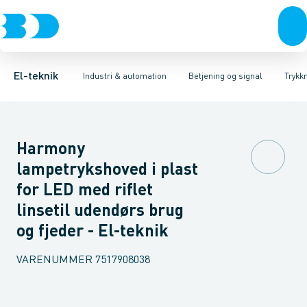
Afbrydere, stikkontakter & lampeudtag
Industristiksystemer
Trykknaphoved
Lystårn element, optisk
Frekvensomformere og softstartere
Tilslutningsmodul for
Forgreningsmateriel
DIN
K
El-teknik
Industri & automation
Betjening og signal
Trykk
Harmony
lampetrykshoved i plast
for LED med riflet
linsetil udendørs brug
og fjeder - El-teknik
VARENUMMER
7517908038