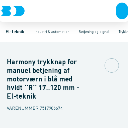
Afbrydere, stikkontakter & lampeudtag
Industristiksystemer
Trykknaphoved
Lystårn element, optisk
Frekvensomformere og softstartere
Tilslutningsmodul for
Forgreningsmateriel
DIN
K
El-teknik
Industri & automation
Betjening og signal
Trykk
Harmony trykknap for
manuel betjening af
motorværn i blå med
hvidt ''R'' 17..120 mm -
El-teknik
VARENUMMER
7517906674