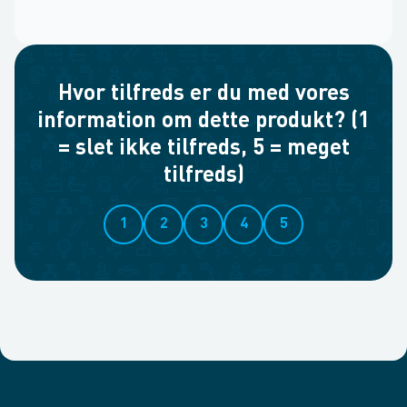
Hvor tilfreds er du med vores
information om dette produkt? (1
= slet ikke tilfreds, 5 = meget
tilfreds)
1
2
3
4
5