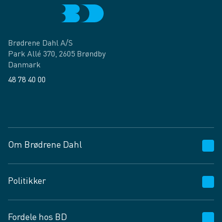
Brødrene Dahl A/S
Park Allé 370, 2605 Brøndby
Danmark
48 78 40 00
Facebook
LinkedIn
Om Brødrene Dahl
Kundeservice
Politikker
Vagttelefon 30 10 89 89
Spørgsmål og svar
Salgs- og leveringsbetingelser
Fordele hos BD
Job og karriere