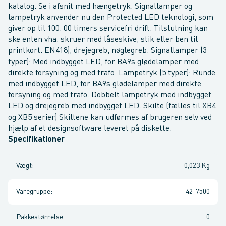
katalog. Se i afsnit med hængetryk. Signallamper og
lampetryk anvender nu den Protected LED teknologi, som
giver op til 100. 00 timers servicefri drift. Tilslutning kan
ske enten vha. skruer med låseskive, stik eller ben til
printkort. EN418), drejegreb, nøglegreb. Signallamper (3
typer): Med indbygget LED, for BA9s glødelamper med
direkte forsyning og med trafo. Lampetryk (5 typer): Runde
med indbygget LED, for BA9s glødelamper med direkte
forsyning og med trafo. Dobbelt lampetryk med indbygget
LED og drejegreb med indbygget LED. Skilte (fælles til XB4
og XB5 serier) Skiltene kan udførmes af brugeren selv ved
hjælp af et designsoftware leveret på diskette.
Specifikationer
Vægt
:
0,023 Kg
Varegruppe
:
42-7500
Pakkestørrelse
:
0