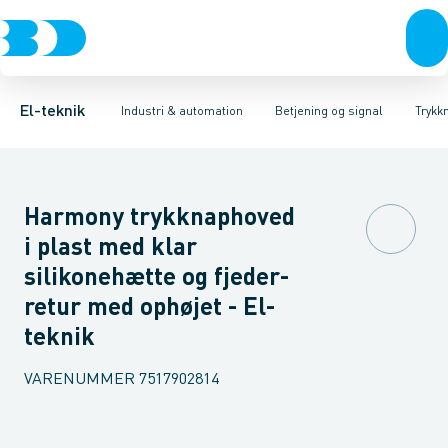
Afbrydere, stikkontakter & lampeudtag
Industristiksystemer
Trykknaphoved
Lystårn element, optisk
Frekvensomformere og softstartere
Tilslutningsmodul for
Forgreningsmateriel
DIN
K
El-teknik
Industri & automation
Betjening og signal
Trykk
Harmony trykknaphoved
i plast med klar
silikonehætte og fjeder-
retur med ophøjet - El-
teknik
VARENUMMER
7517902814