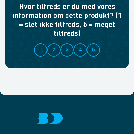
Hvor tilfreds er du med vores
information om dette produkt? (1
= slet ikke tilfreds, 5 = meget
tilfreds)
1
2
3
4
5