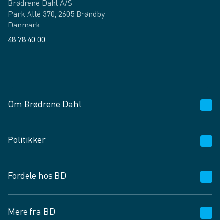
Brødrene Dahl A/S
Park Allé 370, 2605 Brøndby
Danmark
48 78 40 00
Facebook
LinkedIn
Om Brødrene Dahl
Kundeservice
Politikker
Vagttelefon 30 10 89 89
Spørgsmål og svar
Salgs- og leveringsbetingelser
Fordele hos BD
Job og karriere
Privatlivspolitik
Fødevarekontrolrapport
Cookies
24/7
Mere fra BD
Vilkår og betingelser
BD app