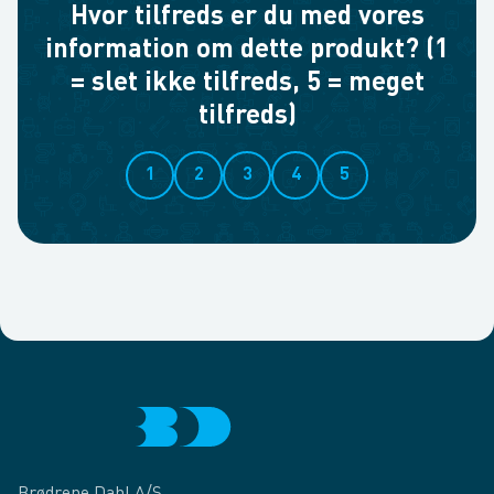
Hvor tilfreds er du med vores
information om dette produkt? (1
= slet ikke tilfreds, 5 = meget
tilfreds)
1
2
3
4
5