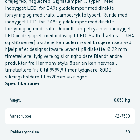
drejegreb, nøglegreb. Signallamper (3 typer): Med
indbygget LED, for BA9s glødelamper med direkte
forsyning og med trafo. Lampetryk (5 typer): Runde med
indbygget LED, for BA9s glødelamper med direkte
forsyning og med trafo. Dobbelt lampetryk med indbygget
LED og drejegreb med indbygget LED. Skilte (fælles til XB4
og XB5 serier) Skiltene kan udførmes af brugeren selv ved
hjælp af et designsoftware leveret på diskette. Ø 22 mm
timetællere, lydgivere og sikringholdere Blandt andre
produkter fra Harmony style 5 serien kan nævnes :
timetællere fra 0 til 9999,9 timer lydgivere, 80DB
sikringsholdere til 5x20mm sikringer.
Specifikationer
Vægt
:
0,050 Kg
Varegruppe
:
42-7500
Pakkestørrelse
:
50