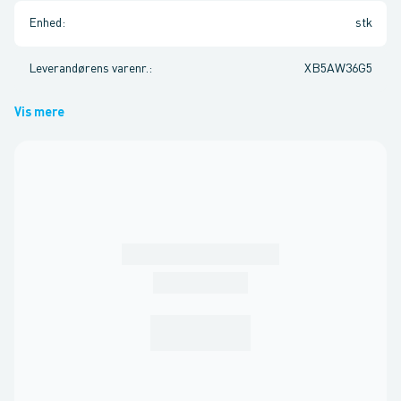
Enhed
:
stk
Leverandørens varenr.
:
XB5AW36G5
Vis mere