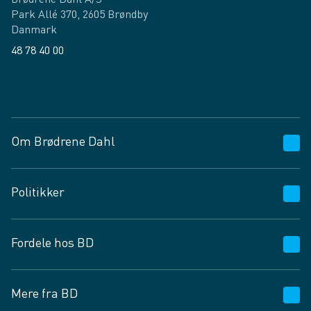
Brødrene Dahl A/S
Park Allé 370, 2605 Brøndby
Danmark
48 78 40 00
Facebook
LinkedIn
Om Brødrene Dahl
Kundeservice
Politikker
Vagttelefon 30 10 89 89
Spørgsmål og svar
Salgs- og leveringsbetingelser
Fordele hos BD
Job og karriere
Privatlivspolitik
Fødevarekontrolrapport
Cookies
24/7
Mere fra BD
Vilkår og betingelser
BD app