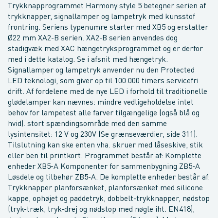
Trykknapprogrammet Harmony style 5 betegner serien af
trykknapper, signallamper og lampetryk med kunsstof
frontring. Seriens typenumre starter med XB5 og erstatter
Ø22 mm XA2-B serien. XA2-B serien anvendes dog
stadigvæk med XAC hængetryksprogrammet og er derfor
med i dette katalog. Se i afsnit med hængetryk.
Signallamper og lampetryk anvender nu den Protected
LED teknologi, som giver op til 100.000 timers servicefri
drift. Af fordelene med de nye LED i forhold til traditionelle
glødelamper kan nævnes: mindre vedligeholdelse intet
behov for lampetest alle farver tilgængelige (også blå og
hvid). stort spændingsområde med den samme
lysintensitet: 12 V og 230V (Se grænseværdier, side 311).
Tilslutning kan ske enten vha. skruer med låseskive, stik
eller ben til printkort. Programmet består af: Komplette
enheder XB5-A Komponenter for sammenbygning ZB5-A
Løsdele og tilbehør ZB5-A. De komplette enheder består af:
Trykknapper planforsænket, planforsænket med silicone
kappe, ophøjet og paddetryk, dobbelt-trykknapper, nødstop
(tryk-træk, tryk-drej og nødstop med nøgle iht. EN418),