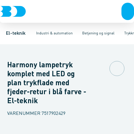
Afbrydere, stikkontakter & lampeudtag
Industristiksystemer
Trykknaphoved
Lystårn element, optisk
Frekvensomformere og softstartere
Tilslutningsmodul for
Forgreningsmateriel
DIN
K
El-teknik
Industri & automation
Betjening og signal
Trykk
Harmony lampetryk
komplet med LED og
plan trykflade med
fjeder-retur i blå farve -
El-teknik
VARENUMMER
7517902429