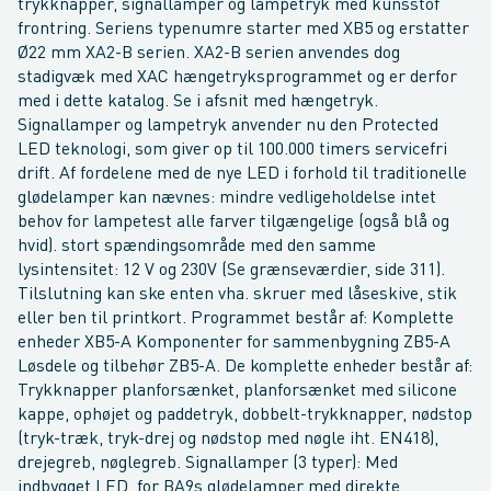
trykknapper, signallamper og lampetryk med kunsstof
frontring. Seriens typenumre starter med XB5 og erstatter
Ø22 mm XA2-B serien. XA2-B serien anvendes dog
stadigvæk med XAC hængetryksprogrammet og er derfor
med i dette katalog. Se i afsnit med hængetryk.
Signallamper og lampetryk anvender nu den Protected
LED teknologi, som giver op til 100.000 timers servicefri
drift. Af fordelene med de nye LED i forhold til traditionelle
glødelamper kan nævnes: mindre vedligeholdelse intet
behov for lampetest alle farver tilgængelige (også blå og
hvid). stort spændingsområde med den samme
lysintensitet: 12 V og 230V (Se grænseværdier, side 311).
Tilslutning kan ske enten vha. skruer med låseskive, stik
eller ben til printkort. Programmet består af: Komplette
enheder XB5-A Komponenter for sammenbygning ZB5-A
Løsdele og tilbehør ZB5-A. De komplette enheder består af:
Trykknapper planforsænket, planforsænket med silicone
kappe, ophøjet og paddetryk, dobbelt-trykknapper, nødstop
(tryk-træk, tryk-drej og nødstop med nøgle iht. EN418),
drejegreb, nøglegreb. Signallamper (3 typer): Med
indbygget LED, for BA9s glødelamper med direkte