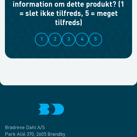
information om dette produkt? (1
= slet ikke tilfreds, 5 = meget
tilfreds)
1
2
3
4
5
Brødrene Dahl A/S
Park Allé 370, 2605 Brøndby