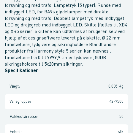
forsyning og med trafo. Lampetryk (5 typer): Runde med
indbygget LED, for BA9s glødelamper med direkte
forsyning og med trafo. Dobbelt lampetryk med indbygget
LED og drejegreb med indbygget LED. Skilte (fælles til XB4
og XB5 serier) Skiltene kan udførmes af brugeren selv ved
hjælp af et designsoftware leveret på diskette. Ø 22 mm
timetællere, lydgivere og sikringholdere Blandt andre
produkter fra Harmony style 5 serien kan nævnes :
timetællere fra 0 til 9999,9 timer lydgivere, 80DB
sikringsholdere til 5x20mm sikringer.
Specifikationer
Vægt
:
0,035 Kg
Varegruppe
:
42-7500
Pakkestørrelse
:
50
Enhed
:
stk