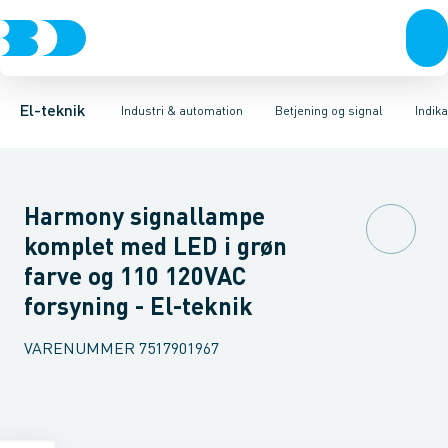
Afbrydere, stikkontakter & lampeudtag
Industristiksystemer
Trykknaphoved
Lystårn element, optisk
Frekvensomformere og softstartere
Tilslutningsmodul for
Forgreningsmateriel
DIN
K
El-teknik
Industri & automation
Betjening og signal
Indik
Harmony signallampe
komplet med LED i grøn
farve og 110 120VAC
forsyning - El-teknik
VARENUMMER
7517901967