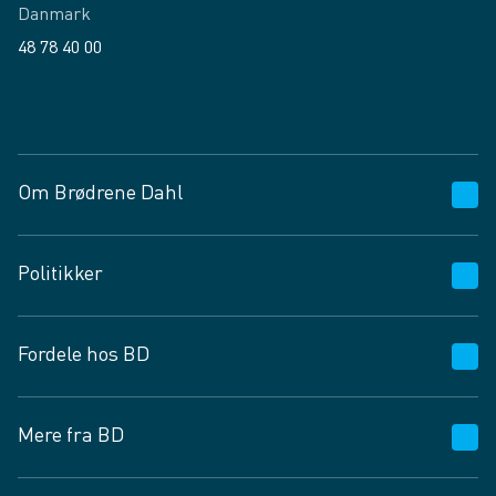
Danmark
48 78 40 00
Facebook
LinkedIn
Om Brødrene Dahl
Kundeservice
Politikker
Vagttelefon 30 10 89 89
Spørgsmål og svar
Salgs- og leveringsbetingelser
Fordele hos BD
Job og karriere
Privatlivspolitik
Fødevarekontrolrapport
Cookies
24/7
Mere fra BD
Vilkår og betingelser
BD app
BD.dk services
Mit BD