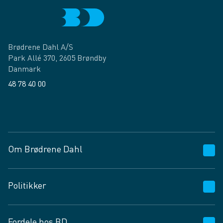
Brødrene Dahl A/S
Park Allé 370, 2605 Brøndby
Danmark
48 78 40 00
Facebook
LinkedIn
Om Brødrene Dahl
Kundeservice
Politikker
Vagttelefon 30 10 89 89
Spørgsmål og svar
Salgs- og leveringsbetingelser
Fordele hos BD