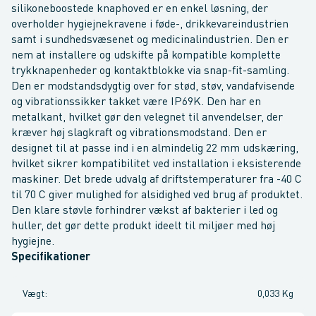
silikoneboostede knaphoved er en enkel løsning, der
overholder hygiejnekravene i føde-, drikkevareindustrien
samt i sundhedsvæsenet og medicinalindustrien. Den er
nem at installere og udskifte på kompatible komplette
trykknapenheder og kontaktblokke via snap-fit-samling.
Den er modstandsdygtig over for stød, støv, vandafvisende
og vibrationssikker takket være IP69K. Den har en
metalkant, hvilket gør den velegnet til anvendelser, der
kræver høj slagkraft og vibrationsmodstand. Den er
designet til at passe ind i en almindelig 22 mm udskæring,
hvilket sikrer kompatibilitet ved installation i eksisterende
maskiner. Det brede udvalg af driftstemperaturer fra -40 C
til 70 C giver mulighed for alsidighed ved brug af produktet.
Den klare støvle forhindrer vækst af bakterier i led og
huller, det gør dette produkt ideelt til miljøer med høj
hygiejne.
Specifikationer
Vægt
:
0,033 Kg