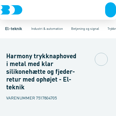
Afbrydere, stikkontakter & lampeudtag
Industristiksystemer
Trykknaphoved
Lystårn element, optisk
Frekvensomformere og softstartere
Tilslutningsmodul for
Forgreningsmateriel
DIN
K
El-teknik
Industri & automation
Betjening og signal
Trykk
Harmony trykknaphoved
i metal med klar
silikonehætte og fjeder-
retur med ophøjet - El-
teknik
VARENUMMER
7517804705