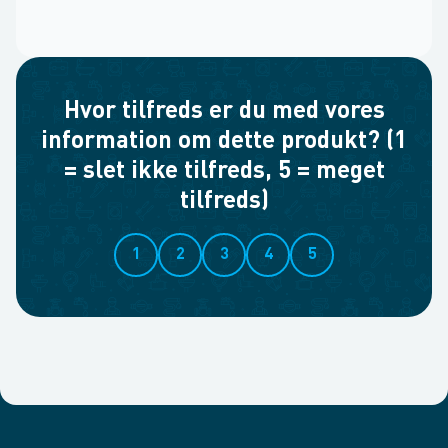
Hvor tilfreds er du med vores
information om dette produkt? (1
= slet ikke tilfreds, 5 = meget
tilfreds)
1
2
3
4
5