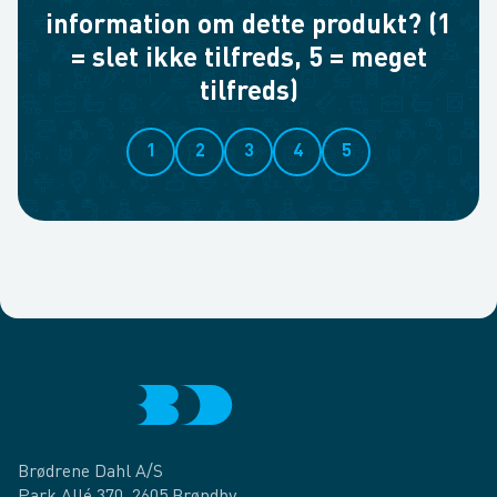
information om dette produkt? (1
= slet ikke tilfreds, 5 = meget
tilfreds)
1
2
3
4
5
Brødrene Dahl A/S