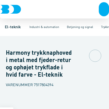
Afbrydere, stikkontakter & lampeudtag
Industristiksystemer
Trykknaphoved
Lystårn element, optisk
Frekvensomformere og softstartere
Tilslutningsmodul for
Forgreningsmateriel
DIN
K
El-teknik
Industri & automation
Betjening og signal
Trykk
Harmony trykknaphoved
i metal med fjeder-retur
og ophøjet trykflade i
hvid farve - El-teknik
VARENUMMER
7517804394