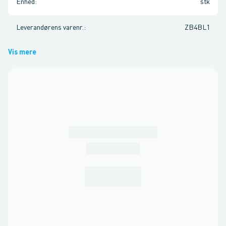
Enhed
:
stk
Leverandørens varenr.
:
ZB4BL1
Vis mere