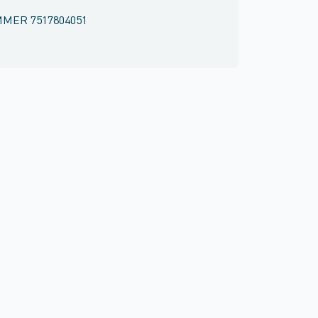
MMER
7517804051