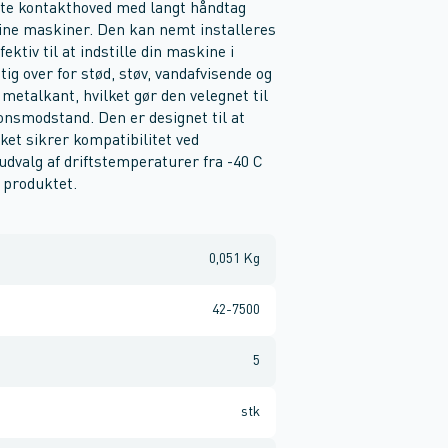
ette kontakthoved med langt håndtag
dine maskiner. Den kan nemt installeres
ktiv til at indstille din maskine i
ig over for stød, støv, vandafvisende og
metalkant, hvilket gør den velegnet til
onsmodstand. Den er designet til at
ket sikrer kompatibilitet ved
udvalg af driftstemperaturer fra -40 C
f produktet.
0,051 Kg
42-7500
5
stk