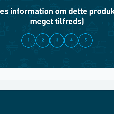
es information om dette produkt? 
meget tilfreds)
1
2
3
4
5