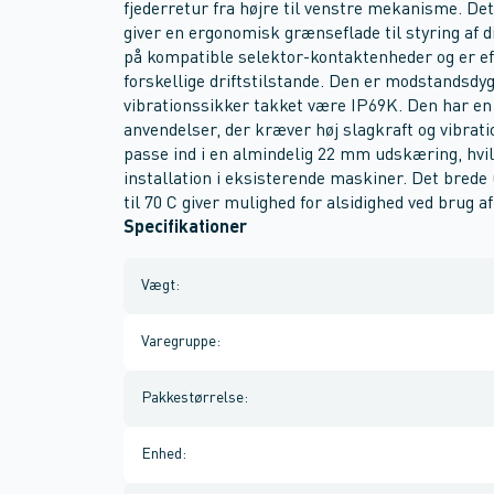
fjederretur fra højre til venstre mekanisme. D
giver en ergonomisk grænseflade til styring af 
på kompatible selektor-kontaktenheder og er effe
forskellige driftstilstande. Den er modstandsdygt
vibrationssikker takket være IP69K. Den har en 
anvendelser, der kræver høj slagkraft og vibrati
passe ind i en almindelig 22 mm udskæring, hvil
installation i eksisterende maskiner. Det brede 
til 70 C giver mulighed for alsidighed ved brug a
Specifikationer
Vægt
:
Varegruppe
:
Pakkestørrelse
:
Enhed
: