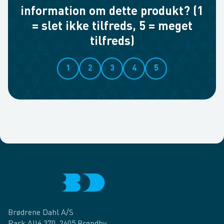
information om dette produkt? (1
= slet ikke tilfreds, 5 = meget
tilfreds)
1
2
3
4
5
Brødrene Dahl A/S