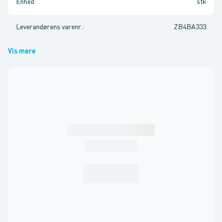
Enhed
:
stk
Leverandørens varenr.
:
ZB4BA333
Vis mere