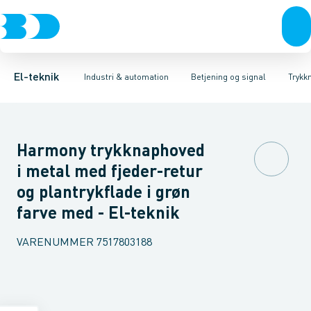
Afbrydere, stikkontakter & lampeudtag
Industristiksystemer
Trykknaphoved
Lystårn element, optisk
Frekvensomformere og softstartere
Tilslutningsmodul for
Forgreningsmateriel
DIN
K
El-teknik
Industri & automation
Betjening og signal
Trykk
Harmony trykknaphoved
i metal med fjeder-retur
og plantrykflade i grøn
farve med - El-teknik
VARENUMMER
7517803188