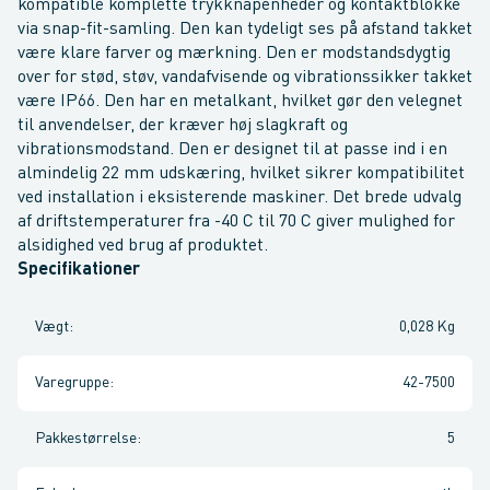
kompatible komplette trykknapenheder og kontaktblokke
via snap-fit-samling. Den kan tydeligt ses på afstand takket
være klare farver og mærkning. Den er modstandsdygtig
over for stød, støv, vandafvisende og vibrationssikker takket
være IP66. Den har en metalkant, hvilket gør den velegnet
til anvendelser, der kræver høj slagkraft og
vibrationsmodstand. Den er designet til at passe ind i en
almindelig 22 mm udskæring, hvilket sikrer kompatibilitet
ved installation i eksisterende maskiner. Det brede udvalg
af driftstemperaturer fra -40 C til 70 C giver mulighed for
alsidighed ved brug af produktet.
Specifikationer
Vægt
:
0,028 Kg
Varegruppe
:
42-7500
Pakkestørrelse
:
5