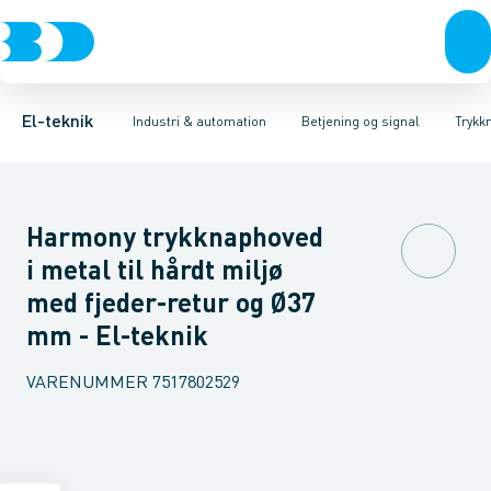
Afbrydere, stikkontakter & lampeudtag
Industristiksystemer
Trykknaphoved
Lystårn element, optisk
Frekvensomformere og softstartere
Tilslutningsmodul for
Forgreningsmateriel
DIN
K
El-teknik
Industri & automation
Betjening og signal
Trykk
Harmony trykknaphoved
i metal til hårdt miljø
med fjeder-retur og Ø37
mm - El-teknik
VARENUMMER
7517802529