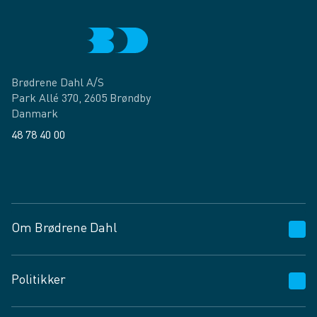
Brødrene Dahl A/S
Park Allé 370, 2605 Brøndby
Danmark
48 78 40 00
Facebook
LinkedIn
Om Brødrene Dahl
Kundeservice
Politikker
Vagttelefon 30 10 89 89
Spørgsmål og svar
Salgs- og leveringsbetingelser