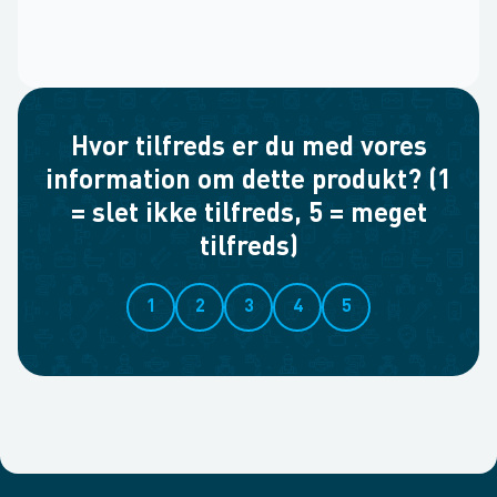
Hvor tilfreds er du med vores
information om dette produkt? (1
= slet ikke tilfreds, 5 = meget
tilfreds)
1
2
3
4
5