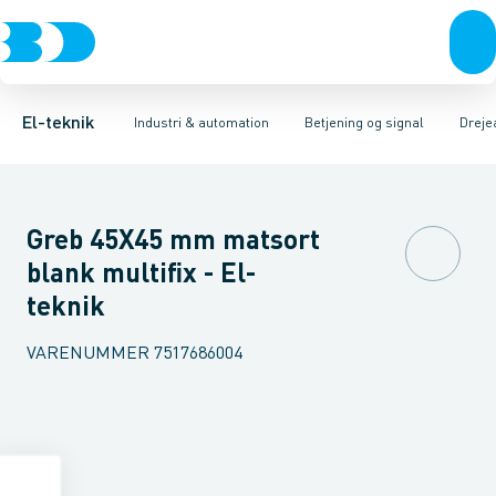
Afbrydere, stikkontakter & lampeudtag
Industristiksystemer
Trykknaphoved
Lystårn element, optisk
Frekvensomformere og softstartere
Tilslutningsmodul for
Forgreningsmateriel
DIN
K
El-teknik
Industri & automation
Betjening og signal
Dreje
Greb 45X45 mm matsort
blank multifix - El-
teknik
VARENUMMER
7517686004