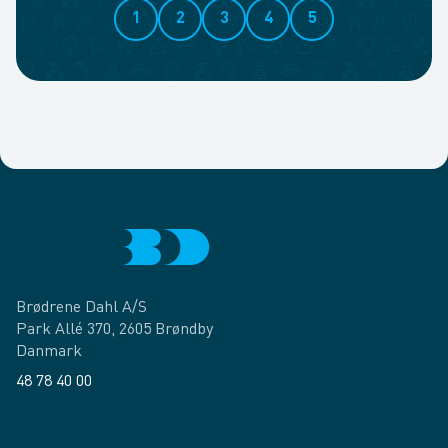
1
2
3
4
5
Brødrene Dahl A/S
Park Allé 370, 2605 Brøndby
Danmark
48 78 40 00