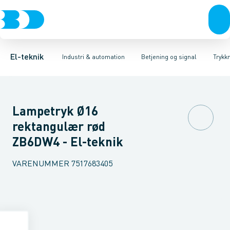
Afbrydere, stikkontakter & lampeudtag
Industristiksystemer
Trykknaphoved
Lystårn element, optisk
Frekvensomformere og softstartere
Tilslutningsmodul for
Forgreningsmateriel
DIN
K
El-teknik
Industri & automation
Betjening og signal
Trykk
Lampetryk Ø16
rektangulær rød
ZB6DW4 - El-teknik
VARENUMMER
7517683405