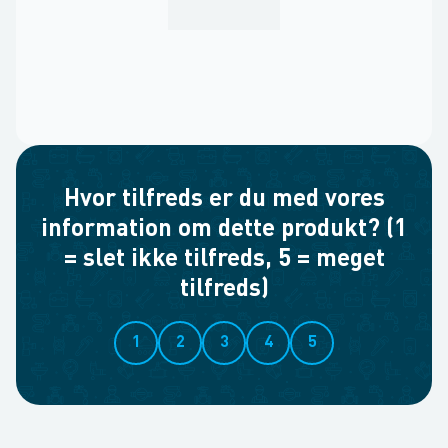
Hvor tilfreds er du med vores
information om dette produkt? (1
= slet ikke tilfreds, 5 = meget
tilfreds)
1
2
3
4
5