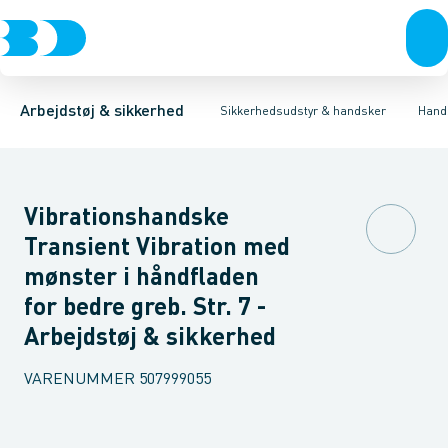
Trøjer & t-shirts
Hovedværn
Montage handsker
Øjenværn
Bukser
Arbejdshandsker
Høreværn
Overtøj & huer
Åndedrætsværn
Teknik handsker
Undertøj & sokker
Førstehjælps 
Dyppede
Sko
Arbejdstøj & sikkerhed
Sikkerhedsudstyr & handsker
Hand
Vibrationshandske
Transient Vibration med
mønster i håndfladen
for bedre greb. Str. 7 -
Arbejdstøj & sikkerhed
VARENUMMER
507999055