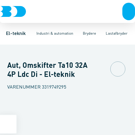
Afbrydere, stikkontakter & lampeudtag
Industristiksystemer
Motorbetjening for effektafbryder
Frekvensomformere og softstartere
Ombygningssæt til effektaf
Forgreningsmateriel
DIN
K
El-teknik
Industri & automation
Brydere
Lastafbryder
Aut, Omskifter Ta10 32A
4P Ldc Di - El-teknik
VARENUMMER
3319749295