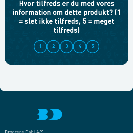
Hvor tilfreds er du med vores
information om dette produkt? (1
= slet ikke tilfreds, 5 = meget
tilfreds)
1
2
3
4
5
Brødrene Dahl A/S