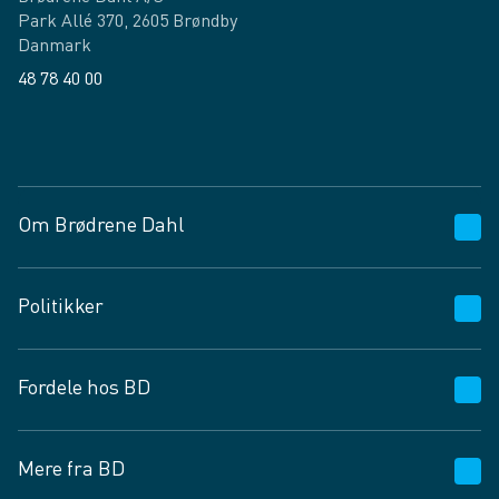
Park Allé 370, 2605 Brøndby
Danmark
48 78 40 00
Facebook
LinkedIn
Om Brødrene Dahl
Kundeservice
Politikker
Vagttelefon 30 10 89 89
Spørgsmål og svar
Salgs- og leveringsbetingelser
Fordele hos BD
Job og karriere
Privatlivspolitik
Fødevarekontrolrapport
Cookies
24/7
Mere fra BD
Vilkår og betingelser
BD app