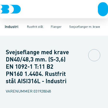
Ventiler
Svejsefittings
Løsflanger
Rustfrit stål
Pressede løsflanger
ASTM svejsefittings
Sort stål
Galvaniseret stål
Svejseflanger m. krave
Levnedsmiddel fittings
Plast
Industri 
Blindfl
Gevin
Industri
Rustfrit stål
Flanger
Svejseflanger m. krave
Svejseflange med krave
DN40/48,3 mm. (S-3,6)
EN 1092-1 T:11 B2
PN160 1.4404. Rustfrit
stål AISI316L - Industri
VARENUMMER
031928048