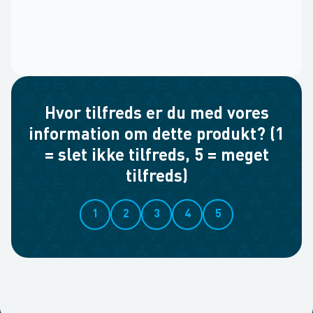
Hvor tilfreds er du med vores
information om dette produkt? (1
= slet ikke tilfreds, 5 = meget
tilfreds)
1
2
3
4
5