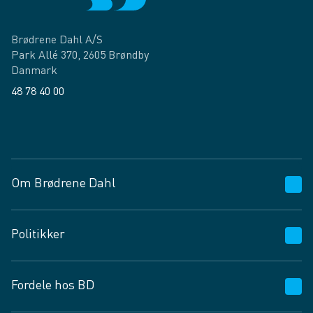
Brødrene Dahl A/S
Park Allé 370, 2605 Brøndby
Danmark
48 78 40 00
Facebook
LinkedIn
Om Brødrene Dahl
Kundeservice
Politikker
Vagttelefon 30 10 89 89
Spørgsmål og svar
Salgs- og leveringsbetingelser
Fordele hos BD
Job og karriere
Privatlivspolitik
Fødevarekontrolrapport