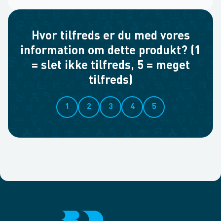
Hvor tilfreds er du med vores
information om dette produkt? (1
= slet ikke tilfreds, 5 = meget
tilfreds)
1
2
3
4
5