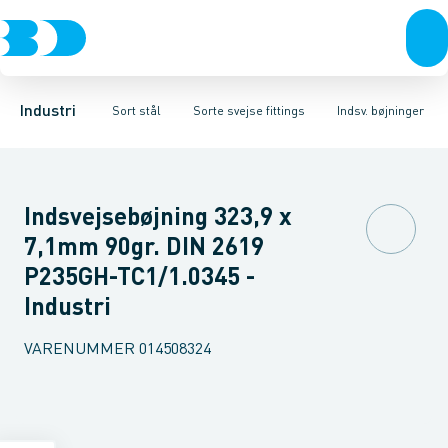
Ventiler
Sorte rør
Bøjninger
Rustfrit stål
Sorte gevindfittings
T-stykker
Excentriske reduktioner
Sort stål
Sorte svejse fittings
Galvaniseret stål
Koncentriske red
Plast
Sorte ASTM s
Industri 
Industri
Sort stål
Sorte svejse fittings
Indsv. bøjninger
Indsvejsebøjning 323,9 x
7,1mm 90gr. DIN 2619
P235GH-TC1/1.0345 -
Industri
VARENUMMER
014508324