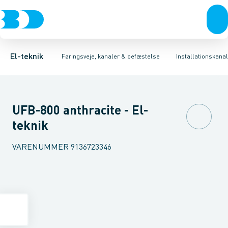
Afbrydere, stikkontakter & lampeudtag
Føringsveje
Indsats for gulvkanalsystem
Installationskanaler for gulv
Tilbehør til gulvstander
Forgreningsmateriel
Installationskanaler 
Montage
K
El-teknik
Føringsveje, kanaler & befæstelse
Installationskanal
UFB-800 anthracite - El-
teknik
VARENUMMER
9136723346