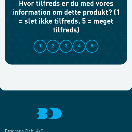
Hvor tilfreds er du med vores
information om dette produkt? (1
= slet ikke tilfreds, 5 = meget
tilfreds)
1
2
3
4
5
Brødrene Dahl A/S