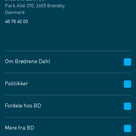
Park Allé 370, 2605 Brøndby
Danmark
48 78 40 00
Facebook
LinkedIn
Om Brødrene Dahl
Kundeservice
Politikker
Vagttelefon 30 10 89 89
Spørgsmål og svar
Salgs- og leveringsbetingelser
Fordele hos BD
Job og karriere
Privatlivspolitik
Fødevarekontrolrapport
Cookies
24/7
Mere fra BD
Vilkår og betingelser
BD app