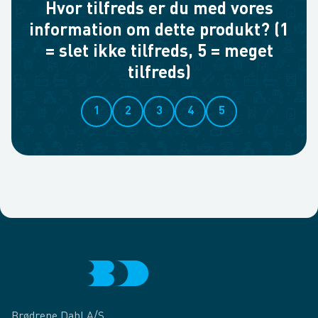
Hvor tilfreds er du med vores
information om dette produkt? (1
= slet ikke tilfreds, 5 = meget
tilfreds)
1
2
3
4
5
Brødrene Dahl A/S