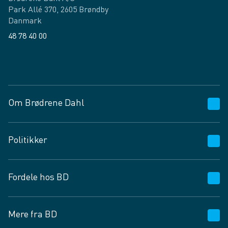
Park Allé 370, 2605 Brøndby
Danmark
48 78 40 00
Facebook
LinkedIn
Om Brødrene Dahl
Kundeservice
Politikker
Vagttelefon 30 10 89 89
Spørgsmål og svar
Salgs- og leveringsbetingelser
Fordele hos BD
Job og karriere
Privatlivspolitik
Fødevarekontrolrapport
Cookies
24/7
Mere fra BD
Vilkår og betingelser
BD app