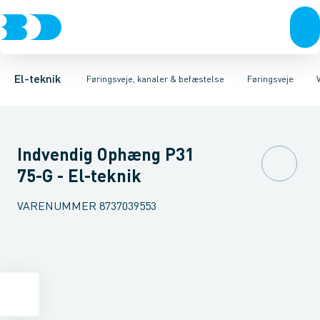
Afbrydere, stikkontakter & lampeudtag
Føringsveje
Gitterbakke
Installationskanaler for gulv
Endestykke til kabelbakke
Montageplade til førin
Forgreningsmateriel
Installationskanaler 
K
El-teknik
Føringsveje, kanaler & befæstelse
Føringsveje
Indvendig Ophæng P31
75-G - El-teknik
VARENUMMER
8737039553