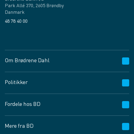
Park Allé 370, 2605 Brøndby
Danmark
48 78 40 00
Facebook
LinkedIn
Om Brødrene Dahl
Kundeservice
Politikker
Vagttelefon 30 10 89 89
Spørgsmål og svar
Salgs- og leveringsbetingelser
Fordele hos BD
Job og karriere
Privatlivspolitik
Fødevarekontrolrapport
Cookies
24/7
Mere fra BD
Vilkår og betingelser
BD app