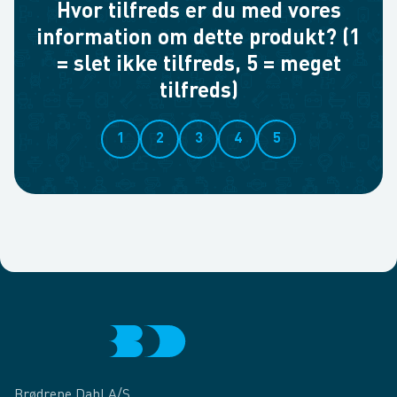
Hvor tilfreds er du med vores
information om dette produkt? (1
= slet ikke tilfreds, 5 = meget
tilfreds)
1
2
3
4
5
Brødrene Dahl A/S