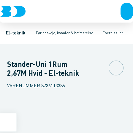
Afbrydere, stikkontakter & lampeudtag
Føringsveje
Installationssøjle
Installationskanaler for gulv
Tilbehør for installationsstandere
Forgreningsmateriel
Installationskanaler 
Specialvar
K
El-teknik
Føringsveje, kanaler & befæstelse
Energisøjler
Stander-Uni 1Rum
2,67M Hvid - El-teknik
VARENUMMER
8736113386