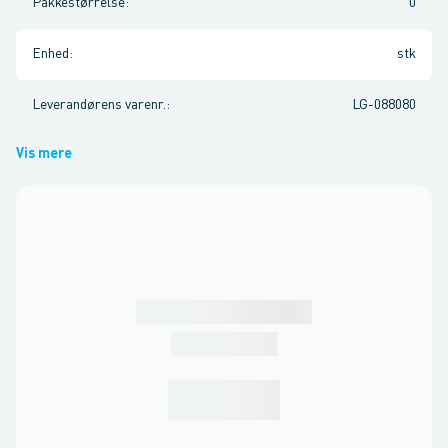
Pakkestørrelse
:
0
Enhed
:
stk
Leverandørens varenr.
:
LG-088080
Vis mere