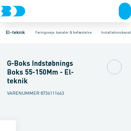
Afbrydere, stikkontakter & lampeudtag
Føringsveje
Indsats for gulvkanalsystem
Installationskanaler for gulv
Tilbehør til gulvstander
Forgreningsmateriel
Installationskanaler 
Montage
K
El-teknik
Føringsveje, kanaler & befæstelse
Installationskanal
G-Boks Indstøbnings
Boks 55-150Mm - El-
teknik
VARENUMMER
8736111663