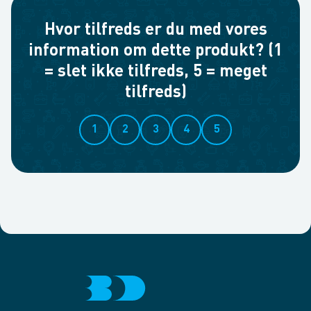
Hvor tilfreds er du med vores
information om dette produkt? (1
= slet ikke tilfreds, 5 = meget
tilfreds)
1
2
3
4
5