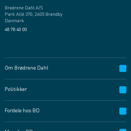
Brødrene Dahl A/S
Park Allé 370, 2605 Brøndby
Danmark
48 78 40 00
Facebook
LinkedIn
Om Brødrene Dahl
Kundeservice
Politikker
Vagttelefon 30 10 89 89
Spørgsmål og svar
Salgs- og leveringsbetingelser
Fordele hos BD
Job og karriere
Privatlivspolitik
Fødevarekontrolrapport
Cookies
24/7