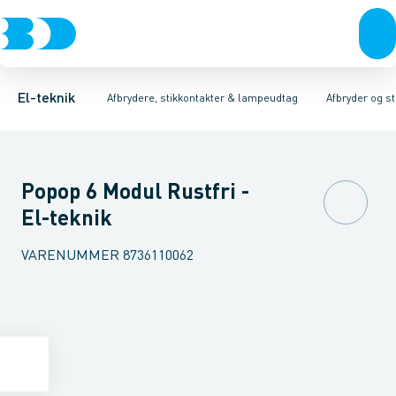
Afbrydere, stikkontakter & lampeudtag
Afbryder og stikdåsemateriel
Afbryder og stikkontakt kombination
Installationsafbryder
Forgreningsmateriel
Ude
K
El-teknik
Afbrydere, stikkontakter & lampeudtag
Afbryder og s
Popop 6 Modul Rustfri -
El-teknik
VARENUMMER
8736110062