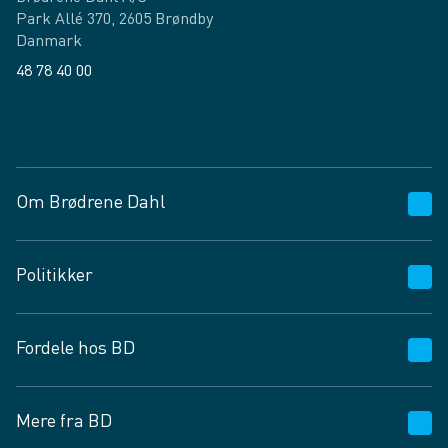
Park Allé 370, 2605 Brøndby
Danmark
48 78 40 00
Facebook
LinkedIn
Om Brødrene Dahl
Kundeservice
Politikker
Vagttelefon 30 10 89 89
Spørgsmål og svar
Salgs- og leveringsbetingelser
Fordele hos BD
Job og karriere
Privatlivspolitik
Fødevarekontrolrapport
Cookies
24/7
Mere fra BD
Vilkår og betingelser
BD app