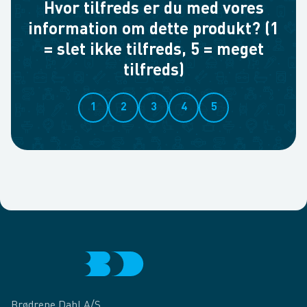
Hvor tilfreds er du med vores
information om dette produkt? (1
= slet ikke tilfreds, 5 = meget
tilfreds)
1
2
3
4
5
Brødrene Dahl A/S