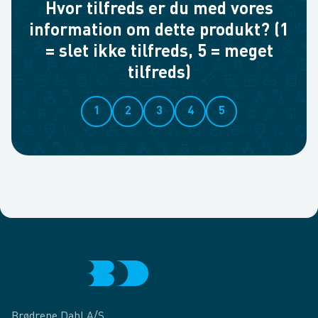
Hvor tilfreds er du med vores
information om dette produkt? (1
= slet ikke tilfreds, 5 = meget
tilfreds)
1
2
3
4
5
Brødrene Dahl A/S