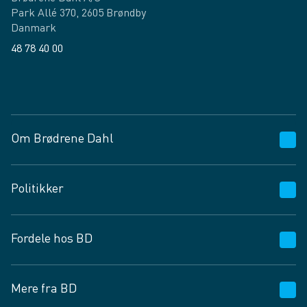
Park Allé 370, 2605 Brøndby
Danmark
48 78 40 00
Facebook
LinkedIn
Om Brødrene Dahl
Kundeservice
Politikker
Vagttelefon 30 10 89 89
Spørgsmål og svar
Salgs- og leveringsbetingelser
Fordele hos BD
Job og karriere
Privatlivspolitik
Fødevarekontrolrapport
Cookies
24/7
Mere fra BD
Vilkår og betingelser
BD app