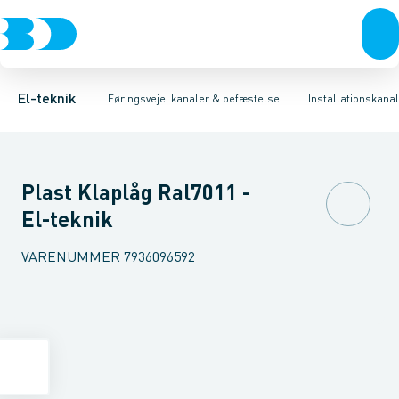
Afbrydere, stikkontakter & lampeudtag
Føringsveje
Indsats for gulvkanalsystem
Installationskanaler for gulv
Tilbehør til gulvstander
Forgreningsmateriel
Installationskanaler 
Montage
K
El-teknik
Føringsveje, kanaler & befæstelse
Installationskanal
Plast Klaplåg Ral7011 -
El-teknik
VARENUMMER
7936096592